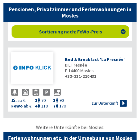
Pensionen, Privatzimmer und Ferienwohnungen in
Mosles
Sortierung nach: FeWo-Preis

Bed & Breakfast 'La Fresnée'
DIE Fresnée
F-14400
Mosles
+33-231-210431
Zi.
ab €:
2
70
3
90



zur Unterkunft
FeWo
ab €:
4
110
7
170


Weitere Unterkünfte bei Mosles:
Ferienwohnungen etc. in der Umgebung von Mosles