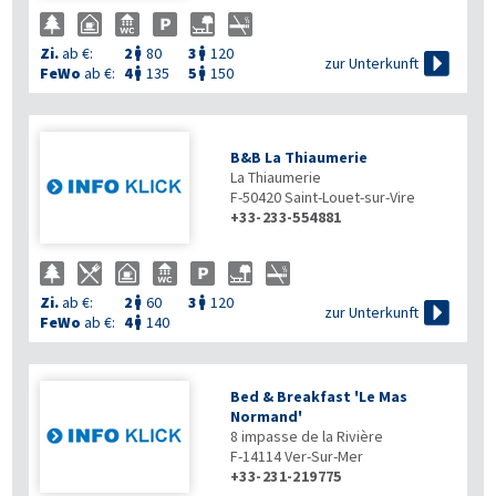
Zi.
ab €:
2
80
3
120



zur Unterkunft
FeWo
ab €:
4
135
5
150


B&B La Thiaumerie
La Thiaumerie
F-50420
Saint-Louet-sur-Vire
+33-233-554881
Zi.
ab €:
2
60
3
120



zur Unterkunft
FeWo
ab €:
4
140

Bed & Breakfast 'Le Mas
Normand'
8 impasse de la Rivière
F-14114
Ver-Sur-Mer
+33-231-219775