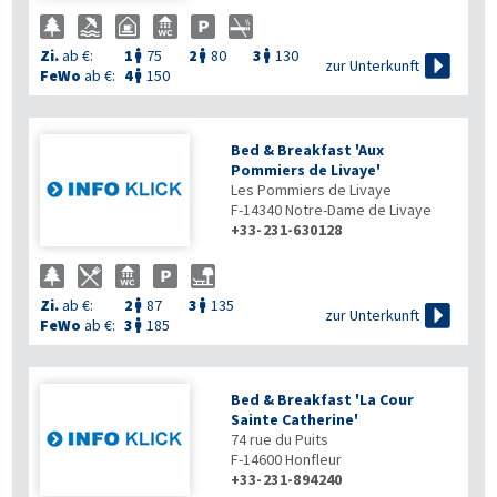
Zi.
ab €:
1
75
2
80
3
130




zur Unterkunft
FeWo
ab €:
4
150

Bed & Breakfast 'Aux
Pommiers de Livaye'
Les Pommiers de Livaye
F-14340
Notre-Dame de Livaye
+33-231-630128
Zi.
ab €:
2
87
3
135



zur Unterkunft
FeWo
ab €:
3
185

Bed & Breakfast 'La Cour
Sainte Catherine'
74 rue du Puits
F-14600
Honfleur
+33-231-894240