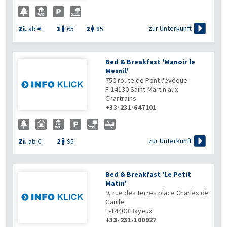

zur Unterkunft
Zi.
ab €:
1
65
2
85


Bed & Breakfast 'Manoir le
Mesnil'
750 route de Pont l'évêque
F-14130
Saint-Martin aux
Chartrains
+33-231-647101

zur Unterkunft
Zi.
ab €:
2
95

Bed & Breakfast 'Le Petit
Matin'
9, rue des terres place Charles de
Gaulle
F-14400
Bayeux
+33-231-100927