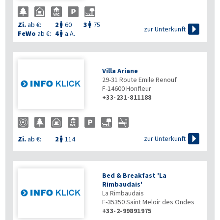
Zi.
ab €:
2
60
3
75



zur Unterkunft
FeWo
ab €:
4
a.A.

Villa Ariane
29-31 Route Emile Renouf
F-14600
Honfleur
+33-231-811188

zur Unterkunft
Zi.
ab €:
2
114

Bed & Breakfast 'La
Rimbaudais'
La Rimbaudais
F-35350
Saint Meloir des Ondes
+33-2-99891975