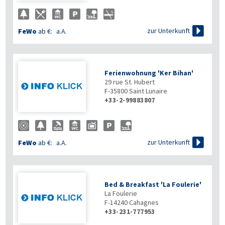

zur Unterkunft
FeWo
ab €:
a.A.
Ferienwohnung 'Ker Bihan'
29 rue St. Hubert
F-35800
Saint Lunaire
+33-2-99883807

zur Unterkunft
FeWo
ab €:
a.A.
Bed & Breakfast 'La Foulerie'
La Foulerie
F-14240
Cahagnes
+33-231-777953