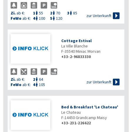
Zi.
ab €:
1
55
2
70
3
85




zur Unterkunft
FeWo
ab €:
4
100
5
120


Cottage Estival
La Ville Blanche
F-35540
Miniac Morvan
+33-2-96833330
Zi.
ab €:
2
64


zur Unterkunft
FeWo
ab €:
4
105

Bed & Breakfast 'Le Chateau'
Le Chateau
F-14450
Grandcamp Maisy
+33-231-226622