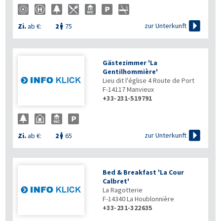

zur Unterkunft
Zi.
ab €:
2
75

Gästezimmer 'La
Gentilhommière'
Lieu dit l'église 4 Route de Port
F-14117
Manvieux
+33-231-519791

zur Unterkunft
Zi.
ab €:
2
65

Bed & Breakfast 'La Cour
Calbret'
La Ragotterie
F-14340
La Houblonnière
+33-231-322635