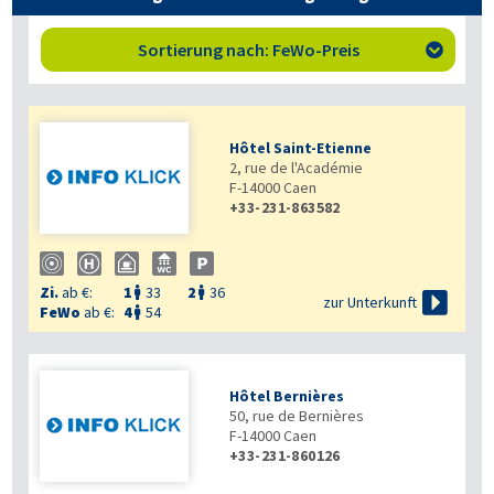
Sortierung nach: FeWo-Preis

Hôtel Saint-Etienne
2, rue de l'Académie
F-14000
Caen
+33-231-863582
Zi.
ab €:
1
33
2
36



zur Unterkunft
FeWo
ab €:
4
54

Hôtel Bernières
50, rue de Bernières
F-14000
Caen
+33-231-860126