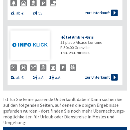

zur Unterkunft
Zi.
ab €:
2
95

Hôtel Ambre-Gris
11 place Alsace Lorraine
F-50400
Granville
+33-233-901606

zur Unterkunft
Zi.
ab €:
2
a.A.
3
a.A.


Ist für Sie keine passende Unterkunft dabei? Dann suchen Sie
auf den folgenden Seiten, auf denen die obigen Ergebnisse
gefunden wurden - dort finden Sie noch mehr Übernachtungs­
möglichkeiten für Urlaub oder Dienstreise in Mosles und
Umgebung: