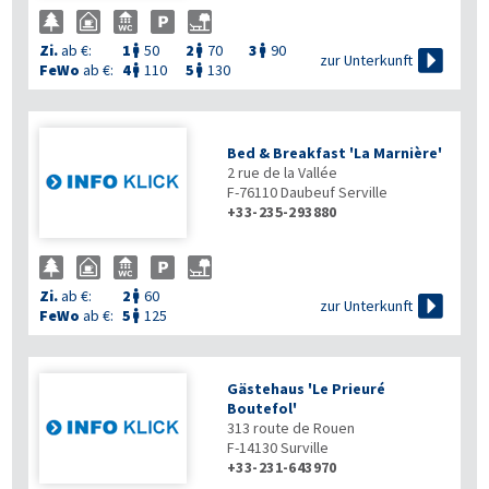
Zi.
ab €:
1
50
2
70
3
90




zur Unterkunft
FeWo
ab €:
4
110
5
130


Bed & Breakfast 'La Marnière'
2 rue de la Vallée
F-76110
Daubeuf Serville
+33-235-293880
Zi.
ab €:
2
60


zur Unterkunft
FeWo
ab €:
5
125

Gästehaus 'Le Prieuré
Boutefol'
313 route de Rouen
F-14130
Surville
+33-231-643970