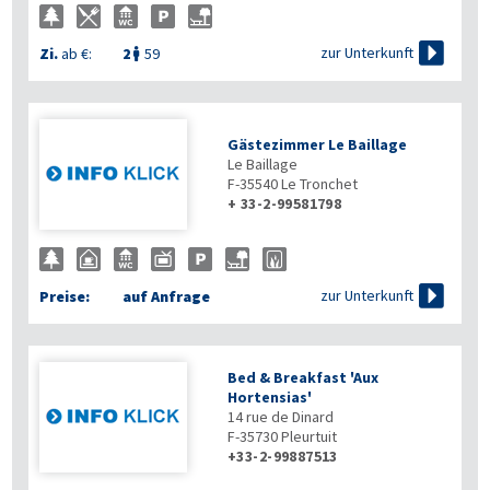

zur Unterkunft
Zi.
ab €:
2
59

Gästezimmer Le Baillage
Le Baillage
F-35540
Le Tronchet
+ 33-2-99581798

zur Unterkunft
Preise:
auf Anfrage
Bed & Breakfast 'Aux
Hortensias'
14 rue de Dinard
F-35730
Pleurtuit
+33-2-99887513