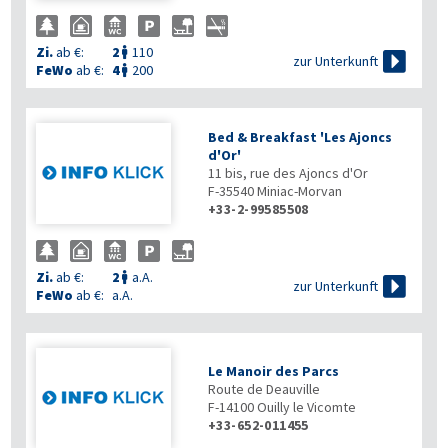
Zi.
ab €:
2
110


zur Unterkunft
FeWo
ab €:
4
200

Bed & Breakfast 'Les Ajoncs
d'Or'
11 bis, rue des Ajoncs d'Or
F-35540
Miniac-Morvan
+33-2-99585508
Zi.
ab €:
2
a.A.


zur Unterkunft
FeWo
ab €:
a.A.
Le Manoir des Parcs
Route de Deauville
F-14100
Ouilly le Vicomte
+33-652-011455