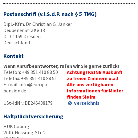
Postanschrift (v.i.S.d.P. nach § 5 TMG)
Dipl.-Kfm. Dr. Christian G. Janker
Deubener Straße 13
D - 01159 Dresden
Deutschland
Kontakt
Wenn Anrufbeantworter, rufen wir Sie gerne zurück!
Telefon:
+49 351 410 88 50
Achtung! KEINE Auskunft
Telefax:
+49 351 410 88 51
zu freien Zimmern o.ä.!
E-mail:
info@europa-
Alle uns verfügbaren
pension.de
Informationen für Mieter
finden Sie im
USt-IdNr.: DE246438179
Verzeichnis
Haftpflichtversicherung
HUK Coburg
Willi-Hussong-Str. 2