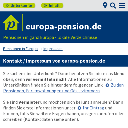


Unterkünfte
Inhalt


europa-pension.de
Pensionen in ganz Europa - lokale Verzeichnisse
Pensionen in Europa
Impressum
Kontakt / Impressum von europa-pension.de
Sie suchen eine Unterkunft? Dann benutzen Sie bitte das Menü
oben, denn
wir vermitteln nicht
. Alle Informationen zu
Unterkünften finden Sie hinter dem folgenden Link:
Zu den
Pensionen, Ferienwohnungen und Gästezimmern
Sie sind
Vermieter
und möchten sich bei uns anmelden? Dann
finden Sie erste Informationen unter
Ihr Eintrag
und
können, falls Sie weitere Fragen haben, uns gern anrufen oder
schreiben (Kontaktdaten siehe unten).