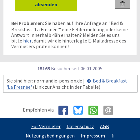

Bei Problemen:
Sie haben auf Ihre Anfrage an "Bed &
Breakfast 'La Fresnée'" eine Fehlermeldung oder keine
Antwort innerhalb 48h erhalten? Melden Sie es uns
bitte
hier
, damit wir die hinterlegte E-Mailadresse des
Vermieters prüfen können!
15165
Besucher seit
0
6.0
1.2
0
0
5
Sie sind hier: normandie-pension.de |
Bed & Breakfast
'La Fresnée'
(Link zur Ansicht in der Tabelle)
Empfehlen via
Für Vermieter
Datenschutz
AGB
Nutzungsbedingungen
Impressum
⇑