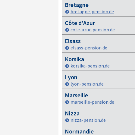
Bretagne
bretagne-pension.de
Côte d'Azur
cote-azur-pension.de
Elsass
elsass-pension.de
Korsika
korsika-pension.de
Lyon
lyon-pension.de
Marseille
marseille-pension.de
Nizza
nizza-pension.de
Normandie