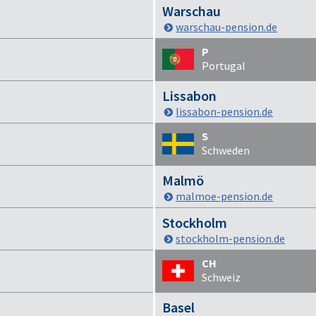
Warschau
warschau-pension.de
P
Portugal
Lissabon
lissabon-pension.de
S
Schweden
Malmö
malmoe-pension.de
Stockholm
stockholm-pension.de
CH
Schweiz
Basel