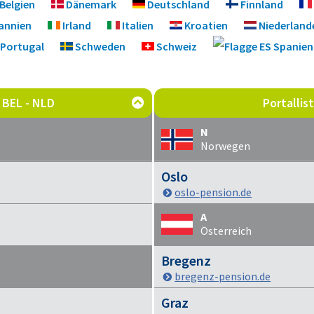
Belgien
Dänemark
Deutschland
Finnland
annien
Irland
Italien
Kroatien
Niederland
Portugal
Schweden
Schweiz
Spanien
e BEL - NLD
Portalli

N
Norwegen
Oslo
oslo-pension.de
A
Österreich
Bregenz
bregenz-pension.de
Graz