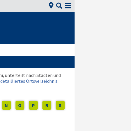


i, unterteilt nach Städten und
r
detailliertes Ortsverzeichnis
:
N
O
P
R
S