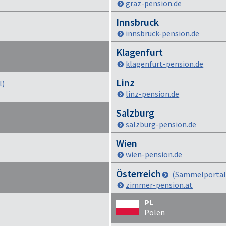
graz-pension.de
Innsbruck
innsbruck-pension.de
Klagenfurt
klagenfurt-pension.de
Linz
l)
linz-pension.de
Salzburg
salzburg-pension.de
Wien
wien-pension.de
Österreich
(Sammelportal
zimmer-pension.at
PL
Polen