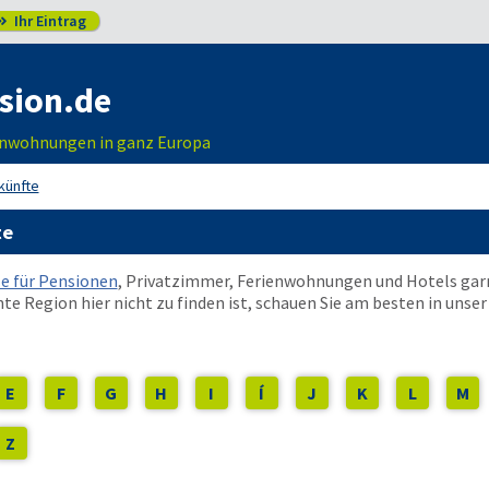
Ihr Eintrag

sion.de
enwohnungen in ganz Europa
künfte
te
le für Pensionen
, Privatzimmer, Ferienwohnungen und Hotels garn
te Region hier nicht zu finden ist, schauen Sie am besten in unse
E
F
G
H
I
Í
J
K
L
M
Z