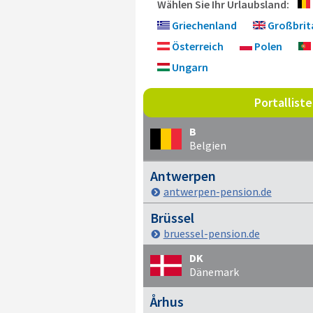
Wählen Sie Ihr Urlaubsland:
Griechenland
Großbrit
Österreich
Polen
Ungarn
Portallist
B
Belgien
Antwerpen
antwerpen-pension.de
Brüssel
bruessel-pension.de
DK
Dänemark
Århus