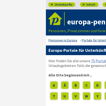
Unterkünfte
Inhalt


europa-pen
Pensionen, Privatzimmer und Feri
Pensionen in Europa
Portale für Unter
Europa-Portale für Unterkünf
Hier finden Sie alle unsere
75 Porta
Urlaubsgebieten. Falls die gewünsch
Alle Orte beginnend mit...
A
Å
B
C
D
T
U
V
W
Y