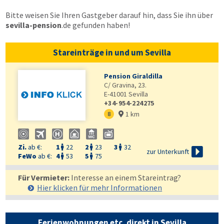
Bitte weisen Sie Ihren Gastgeber darauf hin, dass Sie ihn über
sevilla-pension
.de
gefunden haben!
Stareinträge in und um Sevilla
Pension Giraldilla
C/ Gravina, 23.
E-41001
Sevilla
+34-954-224275
1 km
8

Zi.
ab €:
1
22
2
23
3
32




zur Unterkunft
FeWo
ab €:
4
53
5
75


Für Vermieter:
Interesse an einem Stareintrag?
Hier klicken für mehr
Informationen
Ferienwohnungen etc. direkt in Sevilla