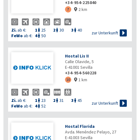
+34-954-225840
2 km
7

Zi.
ab €:
1
25
2
30
3
40




zur Unterkunft
FeWo
ab €:
4
50

Hostal Lis II
Calle Olavide, 5
E-41001
Sevilla
+34-954-560228
1 km
10

Zi.
ab €:
1
23
2
31
3
45




zur Unterkunft
FeWo
ab €:
4
52

Hostal Florida
Avda. Menéndez Pelayo, 27
E-41003
Sevilla