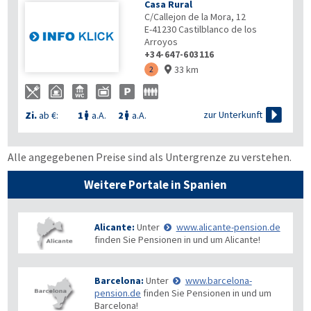
Casa Rural
C/Callejon de la Mora, 12
E-41230
Castilblanco de los
Arroyos
+34-647-603116
33 km
2


zur Unterkunft
Zi.
ab €:
1
a.A.
2
a.A.


Alle angegebenen Preise sind als Untergrenze zu verstehen.
Weitere Portale in Spanien
Alicante:
Unter
www.alicante-pension.de
finden Sie Pensionen in und um Alicante!
Barcelona:
Unter
www.barcelona-
pension.de
finden Sie Pensionen in und um
Barcelona!