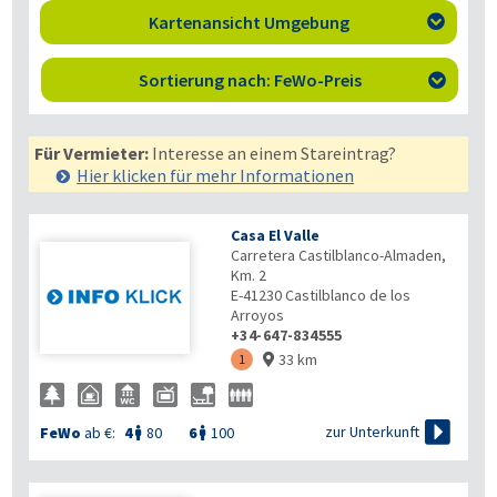
Kartenansicht Umgebung

Sortierung nach: FeWo-Preis

Für Vermieter:
Interesse an einem Stareintrag?
Hier klicken für mehr
Informationen
Casa El Valle
Carretera Castilblanco-Almaden,
Km. 2
E-41230
Castilblanco de los
Arroyos
+34-647-834555
33 km
1


zur Unterkunft
FeWo
ab €:
4
80
6
100

