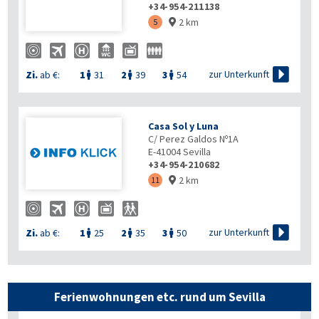
+34-954-211138
2 km
5


zur Unterkunft
Zi.
ab €:
1
31
2
39
3
54



Casa Sol y Luna
C/ Perez Galdos Nº1A
E-41004
Sevilla
+34-954-210682
2 km
11


zur Unterkunft
Zi.
ab €:
1
25
2
35
3
50



Ferienwohnungen etc. rund um Sevilla