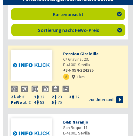
Kartenansicht

Sortierung nach: FeWo-Preis

Pension Giraldilla
C/ Gravina, 23.
E-41001
Sevilla
+34-954-224275
1 km
8

Zi.
ab €:
1
22
2
23
3
32




zur Unterkunft
FeWo
ab €:
4
53
5
75


B&B Naranjo
San Roque 11
E-41001
Sevilla