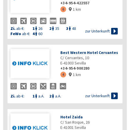
+34-954-422557
1 km
6

Zi.
ab €:
1
26
2
35
3
48




zur Unterkunft
FeWo
ab €:
4
60

Best Western Hotel Cervantes
C/ Cervantes, 10
E-41003
Sevilla
+34-954-900280
1 km
4


zur Unterkunft
Zi.
ab €:
1
a.A.
2
a.A.


Hotel Zaida
C/ San Roque, 26
E-41001
Sevilla