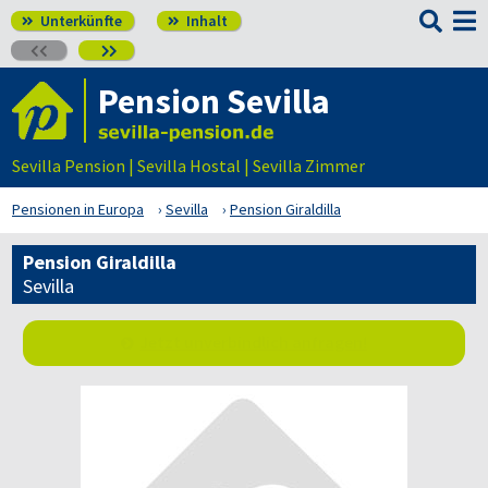

Unterkünfte
Inhalt




Pension Sevilla
Sevilla Pension | Sevilla Hostal | Sevilla Zimmer
Pensionen in Europa
Sevilla
Pension Giraldilla
Pension Giraldilla
Sevilla
Jetzt unverbindlich anfragen!