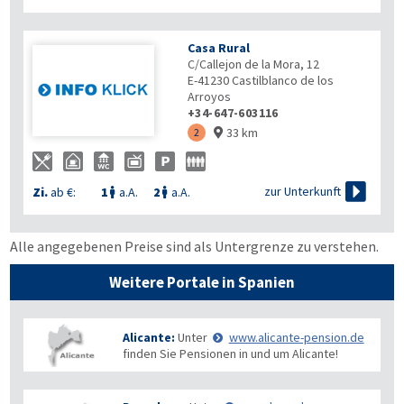
Casa Rural
C/Callejon de la Mora, 12
E-41230
Castilblanco de los
Arroyos
+34-647-603116
33 km
2


zur Unterkunft
Zi.
ab €:
1
a.A.
2
a.A.


Alle angegebenen Preise sind als Untergrenze zu verstehen.
Weitere Portale in Spanien
Alicante:
Unter
www.alicante-pension.de
finden Sie Pensionen in und um Alicante!