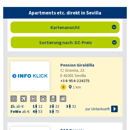
Apartments etc. direkt in Sevilla
Kartenansicht

Sortierung nach: DZ-Preis

Pension Giraldilla
C/ Gravina, 23.
E-41001
Sevilla
+34-954-224275
1 km
8

Zi.
ab €:
1
22
2
23
3
32




zur Unterkunft
FeWo
ab €:
4
53
5
75

