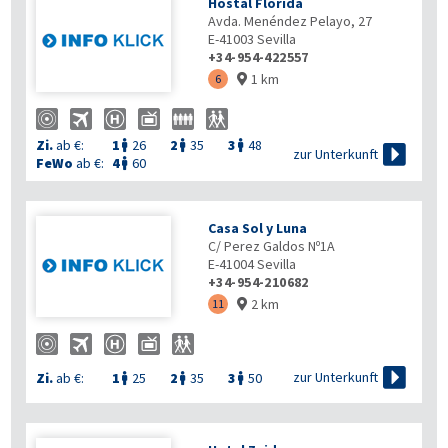
Hostal Florida
Avda. Menéndez Pelayo, 27
E-41003
Sevilla
+34-954-422557
1 km
6

Zi.
ab €:
1
26
2
35
3
48




zur Unterkunft
FeWo
ab €:
4
60

Casa Sol y Luna
C/ Perez Galdos Nº1A
E-41004
Sevilla
+34-954-210682
2 km
11


zur Unterkunft
Zi.
ab €:
1
25
2
35
3
50


