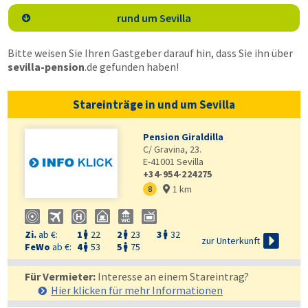
rund um Sevilla

Bitte weisen Sie Ihren Gastgeber darauf hin, dass Sie ihn über
sevilla-pension
.de
gefunden haben!
Stareinträge in und um Sevilla
Pension Giraldilla
C/ Gravina, 23.
E-41001
Sevilla
+34-954-224275
1 km
8

Zi.
ab €:
1
22
2
23
3
32




zur Unterkunft
FeWo
ab €:
4
53
5
75


Für Vermieter:
Interesse an einem Stareintrag?
Hier klicken für mehr
Informationen