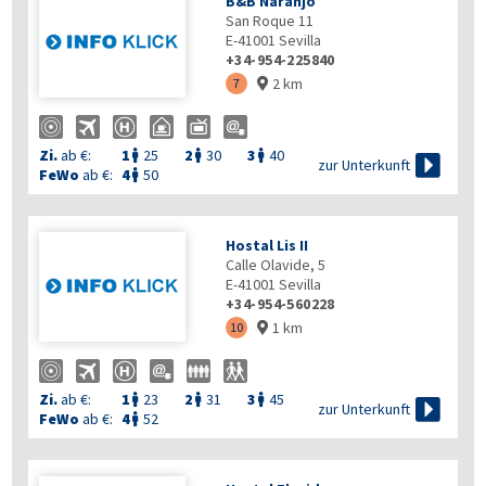
B&B Naranjo
San Roque 11
E-41001
Sevilla
+34-954-225840
2 km
7

Zi.
ab €:
1
25
2
30
3
40




zur Unterkunft
FeWo
ab €:
4
50

Hostal Lis II
Calle Olavide, 5
E-41001
Sevilla
+34-954-560228
1 km
10

Zi.
ab €:
1
23
2
31
3
45




zur Unterkunft
FeWo
ab €:
4
52
