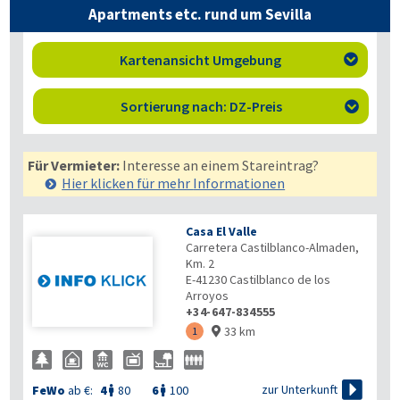
Apartments etc. rund um Sevilla
Kartenansicht Umgebung

Sortierung nach: DZ-Preis

Für Vermieter:
Interesse an einem Stareintrag?
Hier klicken für mehr
Informationen
Casa El Valle
Carretera Castilblanco-Almaden,
Km. 2
E-41230
Castilblanco de los
Arroyos
+34-647-834555
33 km
1


zur Unterkunft
FeWo
ab €:
4
80
6
100

