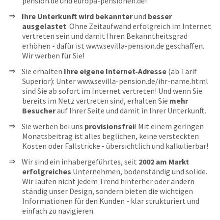
pension.de und europa-pensionen.de!
Ihre Unterkunft wird bekannter
und
besser
ausgelastet
. Ohne Zeitaufwand erfolgreich im Internet
vertreten sein und damit Ihren Bekanntheitsgrad
erhöhen - dafür ist www.sevilla-pension.de geschaffen.
Wir werben für Sie!
Sie erhalten
Ihre eigene Internet-Adresse
(ab Tarif
Superior): Unter www.sevilla-pension.de/ihr-name.html
sind Sie ab sofort im Internet vertreten! Und wenn Sie
bereits im Netz vertreten sind, erhalten Sie
mehr
Besucher
auf Ihrer Seite und damit in Ihrer Unterkunft.
Sie werben bei uns
provisionsfrei
! Mit einem geringen
Monatsbeitrag ist alles beglichen, keine versteckten
Kosten oder Fallstricke - übersichtlich und kalkulierbar!
Wir sind ein inhabergeführtes, seit
2002 am Markt
erfolgreiches
Unternehmen, bodenständig und solide.
Wir laufen nicht jedem Trend hinterher oder ändern
ständig unser Design, sondern bieten die wichtigen
Informationen für den Kunden - klar strukturiert und
einfach zu navigieren.