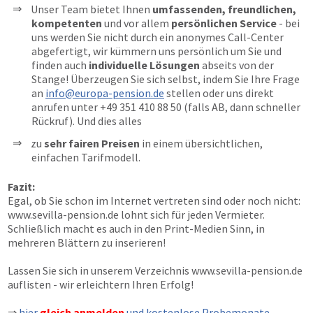
Unser Team bietet Ihnen
umfassenden, freundlichen,
kompetenten
und vor allem
persönlichen Service
- bei
uns werden Sie nicht durch ein anonymes Call-Center
abgefertigt, wir kümmern uns persönlich um Sie und
finden auch
individuelle Lösungen
abseits von der
Stange! Überzeugen Sie sich selbst, indem Sie Ihre Frage
an
info@europa-pension.de
stellen oder uns direkt
anrufen unter
+49 351 410 88 50
(falls AB, dann schneller
Rückruf). Und dies alles
zu
sehr fairen Preisen
in einem übersichtlichen,
einfachen Tarifmodell.
Fazit:
Egal, ob Sie schon im Internet vertreten sind oder noch nicht:
www.sevilla-pension.de
lohnt sich für jeden Vermieter.
Schließlich macht es auch in den Print-Medien Sinn, in
mehreren Blättern zu inserieren!
Lassen Sie sich in unserem Verzeichnis
www.sevilla-pension.de
auflisten - wir erleichtern Ihren Erfolg!
⇒
hier
gleich anmelden
und kostenlose Probemonate