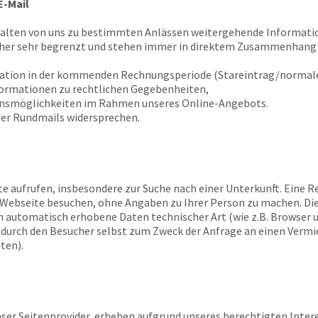
E-Mail
halten von uns zu bestimmten Anlässen weitergehende Informatio
 her sehr begrenzt und stehen immer in direktem Zusammenhang 
tation in der kommenden Rechnungsperiode (Stareintrag/normale
formationen zu rechtlichen Gegebenheiten,
ionsmöglichkeiten im Rahmen unseres Online-Angebots.
er Rundmails widersprechen.
te aufrufen, insbesondere zur Suche nach einer Unterkunft. Eine Re
re Webseite besuchen, ohne Angaben zu Ihrer Person zu machen. Di
n automatisch erhobene Daten technischer Art (wie z.B. Browser 
e durch den Besucher selbst zum Zweck der Anfrage an einen Verm
ten).
er Seitenprovider, erheben aufgrund unseres berechtigten Interesses