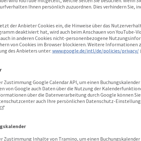
abei wird YouTube mitgeteilt, welche Seiten Sie besuchen. Wenn S
urfverhalten Ihnen persönlich zuzuordnen. Dies verhindern Sie, in
setzt der Anbieter Cookies ein, die Hinweise über das Nutzerverh
gramm deaktiviert hat, wird auch beim Anschauen von YouTube-Vi
 auch in anderen Cookies nicht-personenbezogene Nutzungsinfor
chern von Cookies im Browser blockieren. Weitere Informationen
ung des Anbieters unter:
www.google.de/intl/de/policies/privacy/
r
r Zustimmung Google Calendar API, um einen Buchungskalender vi
n von Google auch Daten über die Nutzung der Kalenderfunktion
nformationen über die Datenverarbeitung durch Google können S
enschutzcenter auch Ihre persönlichen Datenschutz-Einstellung
gskalender
r Zustimmung Inhalte von Tramino, um einen Buchungskalender vi