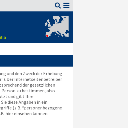

lla
fang und den Zweck der Erhebung
"). Der Internetseitenbetreiber
tsprechend der gesetzlichen
e Person zu bestimmen, also
tzt und gibt Ihre
Sie diese Angaben in ein
egriffe (z.B. “personenbezogene
z.B. hier einsehen können: