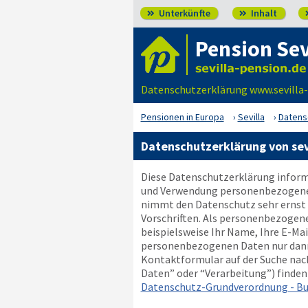
Unterkünfte
Inhalt


Pension Sev
Datenschutzerklärung www.sevilla-p
Pensionen in Europa
Sevilla
Datens
Datenschutzerklärung von sev
Diese Datenschutzerklärung informi
und Verwendung personenbezogener D
nimmt den Datenschutz sehr ernst 
Vorschriften. Als personenbezogen
beispielsweise Ihr Name, Ihre E-Ma
personenbezogenen Daten nur dann w
Kontaktformular auf der Suche nach
Daten” oder “Verarbeitung”) finden S
Datenschutz-Grundverordnung - Bu