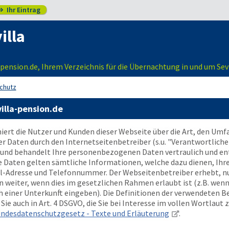
Ihr Eintrag

illa
ension.de, Ihrem Verzeichnis für die Übernachtung in und um Sevi
chutz
illa-pension.de
ert die Nutzer und Kunden dieser Webseite über die Art, den Um
aten durch den Internetseitenbetreiber (s.u. "Verantwortlicher
und behandelt Ihre personenbezogenen Daten vertraulich und en
e Daten gelten sämtliche Informationen, welche dazu dienen, Ihr
il-Adresse und Telefonnummer. Der Webseitenbetreiber erhebt, nu
eiter, wenn dies im gesetzlichen Rahmen erlaubt ist (z.B. wenn 
 einer Unterkunft eingeben). Die Definitionen der verwendeten B
ie auch in Art. 4 DSGVO, die Sie bei Interesse im vollen Wortlaut 
ndesdatenschutzgesetz - Texte und Erläuterung
.