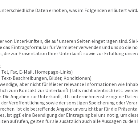
nterschiedliche Daten erhoben, was im Folgenden erläutert wird.
r von Unterkünften, die auf unseren Seiten eingetragen sind. Sie
Sie das Eintragsformular für Vermieter verwenden und uns so die n
, die zur Präsentation Ihrer Unterkunft sowie zur Erfüllung unser
t
 Tel, Fax, E-Mail, Homepage-Links)
. Text-Beschreibungen, Bilder, Konditionen)
twendige, aber nicht für Mieter relevante Informationen wie Inh
ch zum Kontakt zur Unterkunft (falls nicht identisch) etc. werden
. Die Angaben zur Unterkunft, d.h. unternehmensbezogene Daten,
 der Veröffentlichung sowie der sonstigen Speicherung oder Verarb
chen. Ist die betreffende Angabe unverzichtbar für die Präsenta
ges, ist ggf. eine Beendigung der Eintragung bei uns nötig, um di
ten aufrufen, gelten für sie zusätzlich auch alle Aussagen zu den 