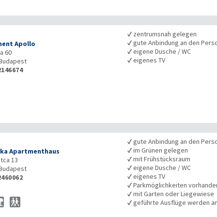
✓
zentrumsnah gelegen
✓
gute Anbindung an den Pers
ent Apollo
✓
eigene Dusche / WC
ca 60
✓
eigenes TV
Budapest
2146674
✓
gute Anbindung an den Pers
✓
im Grünen gelegen
ka Apartmenthaus
✓
mit Frühstücksraum
utca 13
✓
eigene Dusche / WC
Budapest
✓
eigenes TV
2460062
✓
Parkmöglichkeiten vorhande
✓
mit Garten oder Liegewiese
✓
geführte Ausflüge werden 