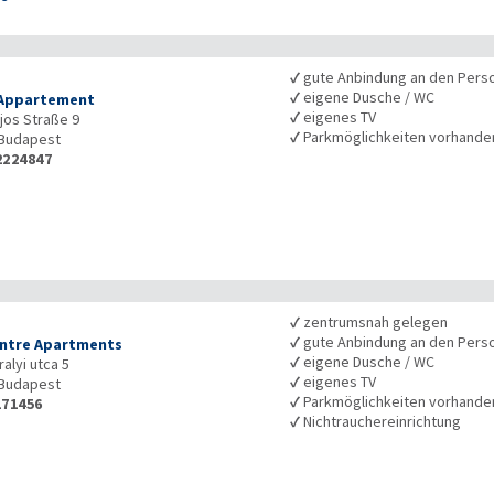
✓
gute Anbindung an den Pers
✓
eigene Dusche / WC
 Appartement
✓
eigenes TV
jos Straße 9
✓
Parkmöglichkeiten vorhande
Budapest
2224847
✓
zentrumsnah gelegen
✓
gute Anbindung an den Pers
entre Apartments
✓
eigene Dusche / WC
alyi utca 5
✓
eigenes TV
Budapest
✓
Parkmöglichkeiten vorhande
171456
✓
Nichtrauchereinrichtung