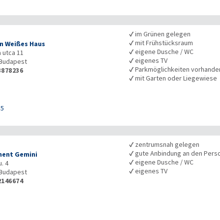
✓
im Grünen gelegen
✓
mit Frühstücksraum
n Weißes Haus
✓
eigene Dusche / WC
a utca 11
✓
eigenes TV
Budapest
✓
Parkmöglichkeiten vorhande
3878236
✓
mit Garten oder Liegewiese
35
✓
zentrumsnah gelegen
✓
gute Anbindung an den Pers
ent Gemini
✓
eigene Dusche / WC
. 4
✓
eigenes TV
Budapest
2146674