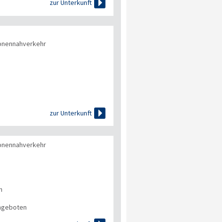

zur Unterkunft
onennahverkehr

zur Unterkunft
onennahverkehr
n
angeboten