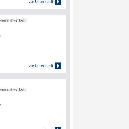

zur Unterkunft
onennahverkehr
n

zur Unterkunft
onennahverkehr
n