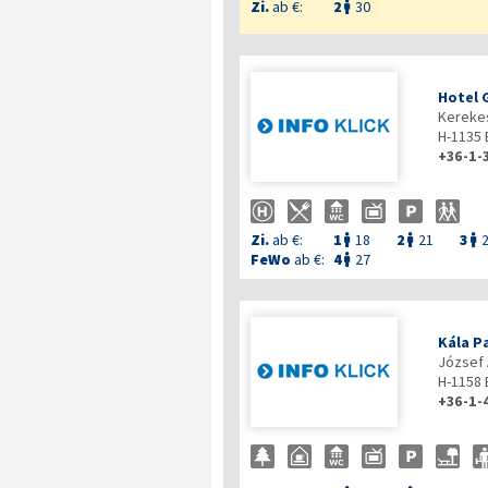
Zi.
ab €:
2
30

Hotel 
Kerekes
H-1135
+36-1-
Zi.
ab €:
1
18
2
21
3



FeWo
ab €:
4
27

Kála P
József 
H-1158
+36-1-