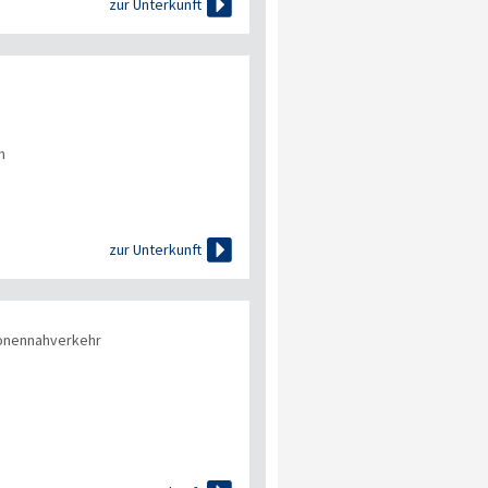

zur Unterkunft
n

zur Unterkunft
onennahverkehr