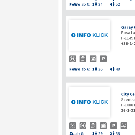
FeWo
ab €:
2
34
4
52


Garay
Posa La
H-1149
+36-1-
FeWo
ab €:
1
36
4
48


City C
Szentkir
H-1088
36-1-3
Zi.
ab €:
1
29
2
39

