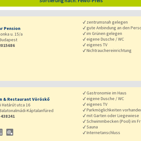
Sortierung nach: FeWo-Preis
✓
zentrumsnah gelegen
✓
gute Anbindung an den Pers
r Pension
✓
im Grünen gelegen
lonka u. 15/a
✓
eigene Dusche / WC
Budapest
✓
eigenes TV
2015686
✓
Nichtrauchereinrichtung
✓
Gastronomie im Haus
✓
eigene Dusche / WC
n & Restaurant Vöröskő
✓
eigenes TV
i Határút utca 16
✓
Parkmöglichkeiten vorhande
Balatonalmádi-Káptalanfüred
✓
mit Garten oder Liegewiese
-438241
✓
Schwimmbecken (Pool) im Fr
✓
Sauna
✓
Internetanschluss