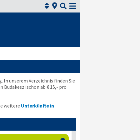



. In unserem Verzeichnis finden Sie
 Budakeszi schon ab € 15,- pro
ie weitere
Unterkünfte in