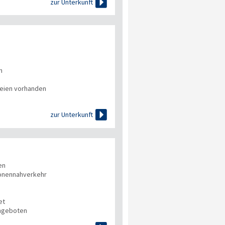

zur Unterkunft
n
eien vorhanden

zur Unterkunft
en
onennahverkehr
et
angeboten