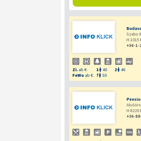
Budava
Szabo I
H-1015
+36-1-
Zi.
ab €:
1
40
2
46


FeWo
ab €:
?
50

Pensio
Alsóörs
H-8220
+36-88