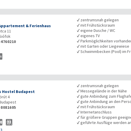
✓
zentrumsnah gelegen
✓
mit Frühstücksraum
Appartement & Ferienhaus
✓
eigene Dusche / WC
utca 11
✓
eigenes TV
Siófok
✓
Parkmöglichkeiten vorhande
-4760210
✓
mit Garten oder Liegewiese
✓
Schwimmbecken (Pool) im Fr
✓
zentrumsnah gelegen
✓
Messegelände in der Nähe
s Hostel Budapest
✓
gute Anbindung zum Flughaf
örút 4
✓
gute Anbindung an den Pers
Budapest
✓
mit Frühstücksraum
-8081605
✓
Internetanschluss
✓
für größere Gruppen geeign
✓
geführte Ausflüge werden 
33