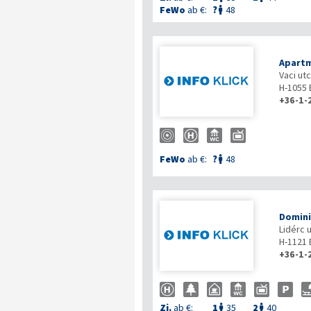
FeWo
ab €:
?
48

Apartm
Vaci ut
H-1055
+36-1-
FeWo
ab €:
?
48

Domini
Lidérc 
H-1121
+36-1-
Zi.
ab €:
1
35
2
40

