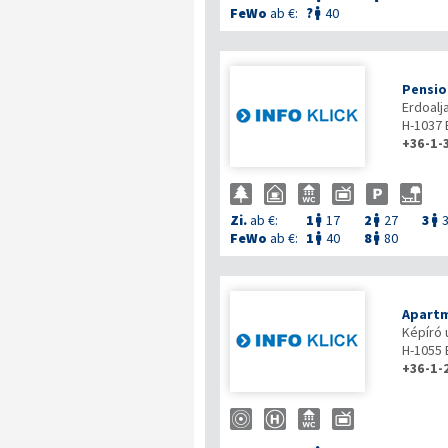
FeWo
ab €:
?
40

Pensio
Erdoalj
H-1037
+36-1-
Zi.
ab €:
1
17
2
27
3



FeWo
ab €:
1
40
8
80


Apartm
Képíró u
H-1055
+36-1-