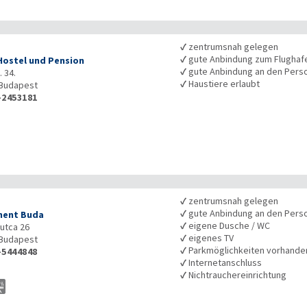
✓
zentrumsnah gelegen
✓
gute Anbindung zum Flughaf
Hostel und Pension
✓
gute Anbindung an den Pers
 34.
✓
Haustiere erlaubt
Budapest
-2453181
✓
zentrumsnah gelegen
✓
gute Anbindung an den Pers
ment Buda
✓
eigene Dusche / WC
 utca 26
✓
eigenes TV
Budapest
✓
Parkmöglichkeiten vorhande
-5444848
✓
Internetanschluss
✓
Nichtrauchereinrichtung