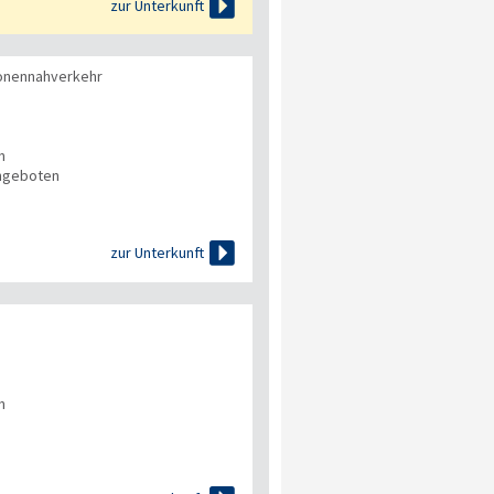

zur Unterkunft
onennahverkehr
n
angeboten

zur Unterkunft
n