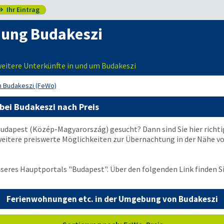
Ihr Eintrag

ung Budakeszi
itere Unterkünfte in und um Budakeszi
n Budakeszi (FeWo)
ei Budakeszi nach Preis
udapest (Közép-Magyarország) gesucht? Dann sind Sie hier richtig
itere preiswerte Möglichkeiten zur Übernachtung in der Nähe von
nseres Hauptportals "Budapest". Über den folgenden Link finden S
Ferienwohnungen etc. in der Umgebung von Budakeszi