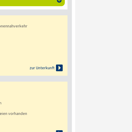

onennahverkehr

zur Unterkunft
n
eien vorhanden