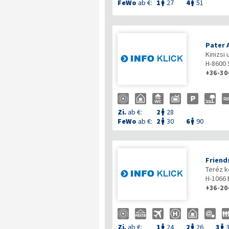
FeWo
ab €:
1
27
4
51


Pater 
Kinizsi 
H-8600
+36-30
Zi.
ab €:
2
28

FeWo
ab €:
2
30
6
90


Friend
Teréz k
H-1066
+36-20
Zi.
ab €:
1
24
2
26
3


