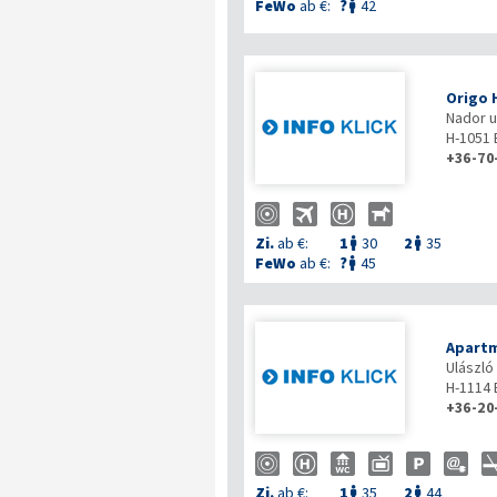
FeWo
ab €:
?
42

Origo 
Nador u.
H-1051
+36-70
Zi.
ab €:
1
30
2
35


FeWo
ab €:
?
45

Apart
Ulászló
H-1114
+36-20
Zi.
ab €:
1
35
2
44

