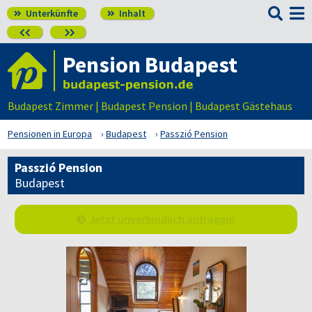

Unterkünfte
Inhalt




Pension Budapest
Budapest Zimmer | Budapest Pension | Budapest Gästehaus
Pensionen in Europa
Budapest
Passzió Pension
Passzió Pension
Budapest
Jetzt unverbindlich anfragen!