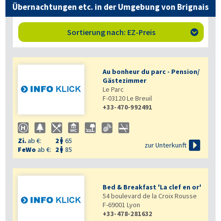
Übernachtungen etc. in der Umgebung von Brignais
Sortierung nach: EZ-Preis

Au bonheur du parc - Pension/
Gästezimmer
Le Parc
F-03120
Le Breuil
+33-470-992491
Zi.
ab €:
2
65


zur Unterkunft
FeWo
ab €:
2
85

Bed & Breakfast 'La clef en or'
54 boulevard de la Croix Rousse
F-69001
Lyon
+33-478-281632