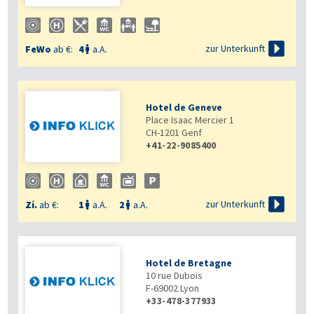

zur Unterkunft
FeWo
ab €:
4
a.A.

Hotel de Geneve
Place Isaac Mercier 1
CH-1201
Genf
+41-22-9085400

zur Unterkunft
Zi.
ab €:
1
a.A.
2
a.A.


Hotel de Bretagne
10 rue Dubois
F-69002
Lyon
+33-478-377933