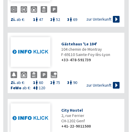

zur Unterkunft
Zi.
ab €:
1
47
2
52
3
69



Gästehaus 'Le 104'
104 chemin de Montray
F-69110
Sainte-Foy-lès-Lyon
+33-478-591739
Zi.
ab €:
1
60
2
75
3
90




zur Unterkunft
FeWo
ab €:
4
120

City Hostel
2, rue Ferrier
CH-1202
Genf
+41-22-9011500