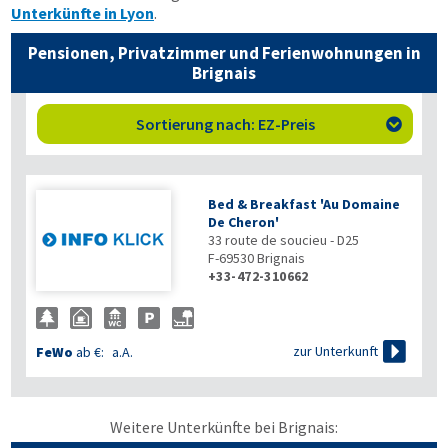
Unterkünfte in Lyon
.
Pensionen, Privatzimmer und Ferienwohnungen in
Brignais
Sortierung nach: EZ-Preis

Bed & Breakfast 'Au Domaine
De Cheron'
33 route de soucieu - D25
F-69530
Brignais
+33-472-310662

zur Unterkunft
FeWo
ab €:
a.A.
Weitere Unterkünfte bei Brignais: