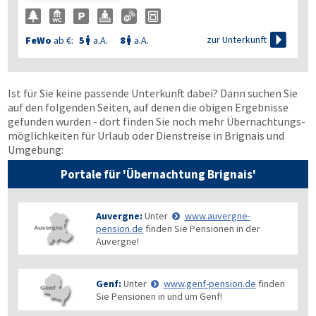

zur Unterkunft
FeWo
ab €:
5
a.A.
8
a.A.


Ist für Sie keine passende Unterkunft dabei? Dann suchen Sie
auf den folgenden Seiten, auf denen die obigen Ergebnisse
gefunden wurden - dort finden Sie noch mehr Übernachtungs­
möglichkeiten für Urlaub oder Dienstreise in Brignais und
Umgebung:
Portale für 'Übernachtung Brignais'
Auvergne:
Unter
www.auvergne-
pension.de
finden Sie Pensionen in der
Auvergne!
Genf:
Unter
www.genf-pension.de
finden
Sie Pensionen in und um Genf!