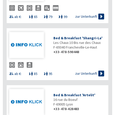

zur Unterkunft
Zi.
ab €:
1
65
2
79
3
99



Bed & Breakfast 'Shangri-La'
Les Chaux 10 Bis rue des Chaux
F-69340
Francheville-Le-Haut
+33-478-590448

zur Unterkunft
Zi.
ab €:
1
85
2
95


Bed & Breakfast 'Artelit'
16 rue du Boeuf
F-69005
Lyon
+33-478-428483