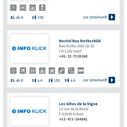

zur Unterkunft
Zi.
ab €:
2
100

Hostel Rue Rothschild
Rue Rothschild 28-30
CH-1202
Genf
+41-22-7326260

zur Unterkunft
Zi.
ab €:
1
a.A.
2
102
3
a.A.



Les Gîtes de la Vigne
12 rue de la Borie
F-63500
Orbeil
+33-473-264841