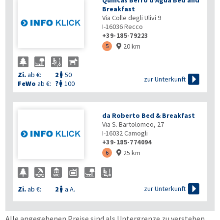
Quincas Berro d’Agua Bed and
Breakfast
Via Colle degli Ulivi 9
I-16036
Recco
+39-185-79223
20 km
5

Zi.
ab €:
2
50


zur Unterkunft
FeWo
ab €:
?
100

da Roberto Bed & Breakfast
Via S. Bartolomeo, 27
I-16032
Camogli
+39-185-774094
25 km
6


zur Unterkunft
Zi.
ab €:
2
a.A.

Alle angegebenen Preise sind als Untergrenze zu verstehen.