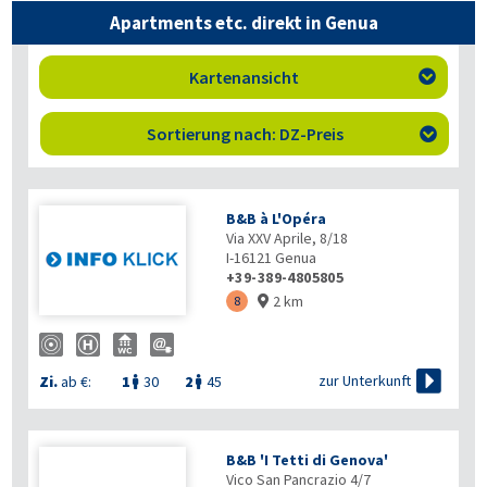
Apartments etc. direkt in Genua
Kartenansicht

Sortierung nach: DZ-Preis

B&B à L'Opéra
Via XXV Aprile, 8/18
I-16121
Genua
+39-389-4805805
2 km
8


zur Unterkunft
Zi.
ab €:
1
30
2
45


B&B 'I Tetti di Genova'
Vico San Pancrazio 4/7