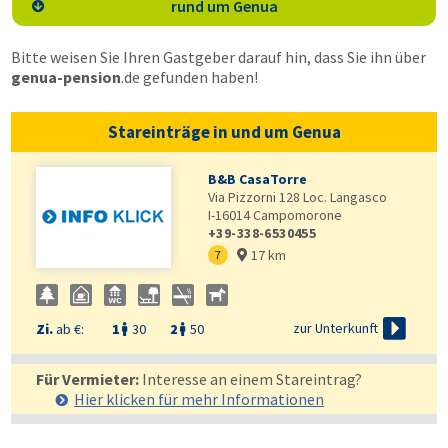
rund um Genua

Bitte weisen Sie Ihren Gastgeber darauf hin, dass Sie ihn über
genua-pension
.de
gefunden haben!
Stareinträge in und um Genua
B&B CasaTorre
Via Pizzorni 128 Loc. Langasco
I-16014
Campomorone
+39-338-6530455
17 km
7


zur Unterkunft
Zi.
ab €:
1
30
2
50


Für Vermieter:
Interesse an einem Stareintrag?
Hier klicken für mehr
Informationen