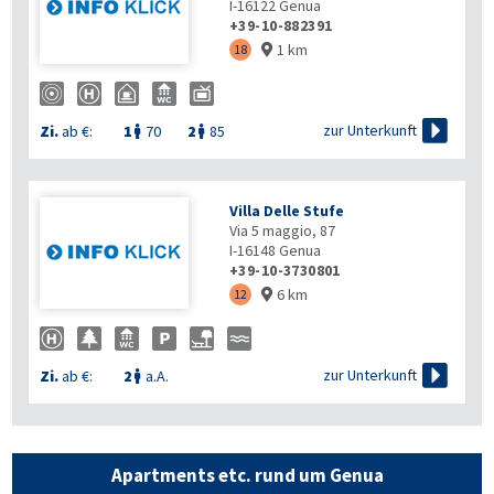
I-16122
Genua
+39-10-882391
1 km
18


zur Unterkunft
Zi.
ab €:
1
70
2
85


Villa Delle Stufe
Via 5 maggio, 87
I-16148
Genua
+39-10-3730801
6 km
12


zur Unterkunft
Zi.
ab €:
2
a.A.

Apartments etc. rund um Genua