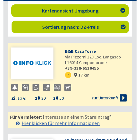
Kartenansicht Umgebung

Sortierung nach: DZ-Preis

B&B CasaTorre
Via Pizzorni 128 Loc. Langasco
I-16014
Campomorone
+39-338-6530455
17 km
7


zur Unterkunft
Zi.
ab €:
1
30
2
50


Für Vermieter:
Interesse an einem Stareintrag?
Hier klicken für mehr
Informationen