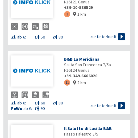
I-16121
Genua
+39-10-586529
1 km
1


zur Unterkunft
Zi.
ab €:
1
50
2
80


B&B La Meridiana
Salita San Francesca 7/5a
I-16124
Genua
+39-349-6666020
2 km
11

Zi.
ab €:
1
60
2
80



zur Unterkunft
FeWo
ab €:
?
90

Il Salotto di Lucilla B&B
Passo Palestro 3/5