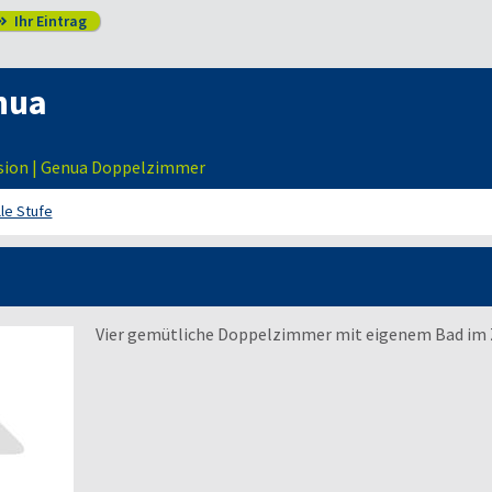
Ihr Eintrag

nua
nsion | Genua Doppelzimmer
lle Stufe
Vier gemütliche Doppelzimmer mit eigenem Bad im