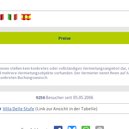
Preise
tionen stellen kein konkretes oder vollständiges Vermietungsangebot dar, 
nd mehrere Vermietungsobjekte vorhanden. Der Vermieter nennt Ihnen auf A
n konkreten Buchungswunsch.
9256
Besucher seit
0
5.0
5.2
0
0
6
Villa Delle Stufe
(Link zur Ansicht in der Tabelle)