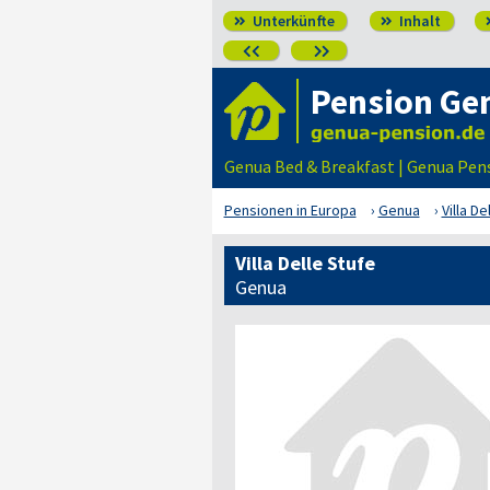
Unterkünfte
Inhalt




Pension Ge
Genua Bed & Breakfast | Genua Pe
Pensionen in Europa
Genua
Villa De
Villa Delle Stufe
Genua