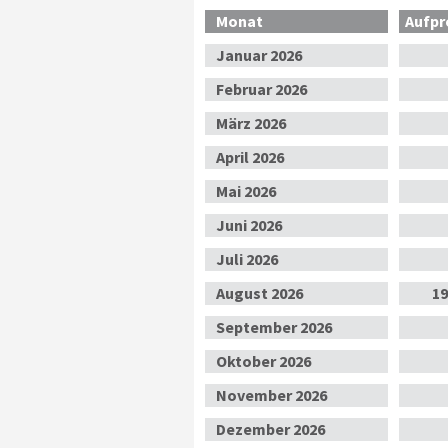
Monat
Aufpr
Jan
uar
2026
Feb
ruar
2026
Mär
z
2026
Apr
il
2026
Mai
2026
Jun
i
2026
Jul
i
2026
Aug
ust
2026
19
Sep
tember
2026
Okt
ober
2026
Nov
ember
2026
Dez
ember
2026