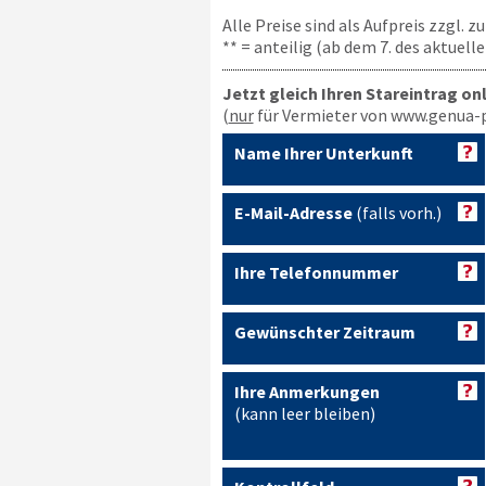
Alle Preise sind als Aufpreis zzgl. 
** = anteilig (ab dem 7. des aktuel
Jetzt gleich Ihren Stareintrag on
(
nur
für Vermieter von www.genua-p
Name Ihrer Unterkunft
E-Mail-Adresse
(falls vorh.)
Ihre Telefonnummer
Gewünschter Zeitraum
Ihre Anmerkungen
(kann leer bleiben)