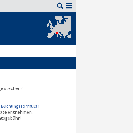

ge stechen?
m Buchungsformular
nate entnehmen.
atsgebühr!