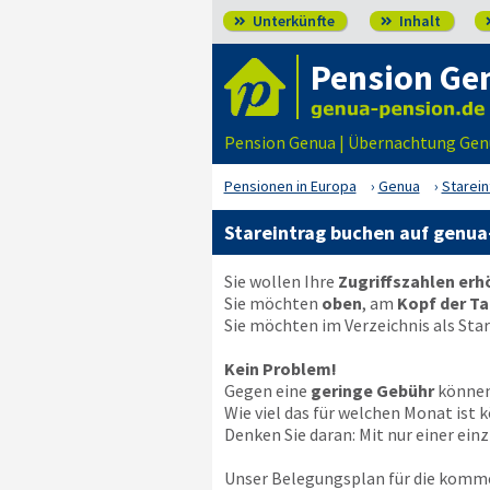
Unterkünfte
Inhalt


Pension Ge
Pension Genua | Übernachtung Gen
Pensionen in Europa
Genua
Starei
Stareintrag buchen auf genu
Sie wollen Ihre
Zugriffszahlen er
Sie möchten
oben
, am
Kopf der Ta
Sie möchten im Verzeichnis als Sta
Kein Problem!
Gegen eine
geringe Gebühr
können 
Wie viel das für welchen Monat is
Denken Sie daran: Mit nur einer ei
Unser Belegungsplan für die komm