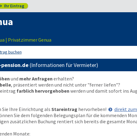
Ihr Eintrag

nua
ua | Privatzimmer Genua
ntrag buchen
a-pension.de
(Informationen für Vermieter)
höhen
und
mehr Anfragen
erhalten?
belle
, präsentiert werden und nicht unter "ferner liefen"?
reintrag
farblich hervorgehoben
werden und damit sofort ins Au
Sie Ihre Einrichtung als
Stareintrag
hervorheben!
direkt zu
t können Sie dem folgenden Belegungsplan für die kommenden Mo
nzigen zusätzlichen Buchung rentiert sich bereits die gesamte Mon
enden Monate: