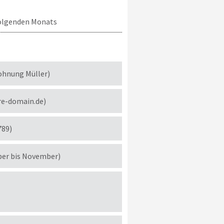
 folgenden Monats
ohnung Müller)
re-domain.de)
789)
ber bis November)