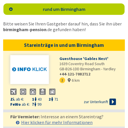
rund um Birmingham

Bitte weisen Sie Ihren Gastgeber darauf hin, dass Sie ihn über
birmingham-pension
.de
gefunden haben!
Stareinträge in und um Birmingham
Guesthouse 'Gables Nest'
1639 Coventry Road South
GB-B26-1DD
Birmingham - Yardley
+44-121-7082712
6 km
2

Zi.
ab €:
1
43
2
71



zur Unterkunft
FeWo
ab €:
?
99

Für Vermieter:
Interesse an einem Stareintrag?
Hier klicken für mehr
Informationen