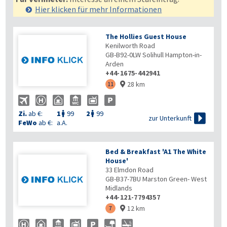
Hier klicken für mehr
Informationen
The Hollies Guest House
Kenilworth Road
GB-B92-0LW
Solihull Hampton-in-
Arden
+44-1675-442941
28 km
11

Zi.
ab €:
1
99
2
99



zur Unterkunft
FeWo
ab €:
a.A.
Bed & Breakfast 'A1 The White
House'
33 Elmdon Road
GB-B37-7BU
Marston Green- West
Midlands
+44-121-7794357
12 km
7
