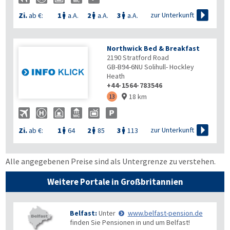

zur Unterkunft
Zi.
ab €:
1
a.A.
2
a.A.
3
a.A.



Northwick Bed & Breakfast
2190 Stratford Road
GB-B94-6NU
Solihull- Hockley
Heath
+44-1564-783546
18 km
13


zur Unterkunft
Zi.
ab €:
1
64
2
85
3
113



Alle angegebenen Preise sind als Untergrenze zu verstehen.
Weitere Portale in Großbritannien
Belfast:
Unter
www.belfast-pension.de
finden Sie Pensionen in und um Belfast!