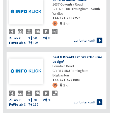
1637 Coventry Road
GB-B26-1DD
Birmingham - South
Yardley
+44-121-7067757
8 km
14

Zi.
ab €:
1
50
2
85



zur Unterkunft
FeWo
ab €:
?
106

Bed & Breakfast 'Westbourne
Lodge'
Fountain Road
GB-B17-8NJ
Birmingham -
Edgbaston
+44-121-4291003
5 km
15

Zi.
ab €:
1
70
2
98



zur Unterkunft
FeWo
ab €:
?
112
