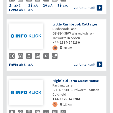
Zi.
ab €:
1
a.A.
2
a.A.
3
a.A.




zur Unterkunft
FeWo
ab €:
a.A.
Little Rushbrook Cottages
Rushbrook Lane
GB-B94-5HW
Warwickshire -
Tanworth-in-Arden
+44-1564-742130
20 km
10


zur Unterkunft
FeWo
ab €:
a.A.
Highfield Farm Guest House
Farthing Lane
GB-B76-9HE
Curdworth - Sutton
Coldfield
+44-1675-470284
18 km
3
