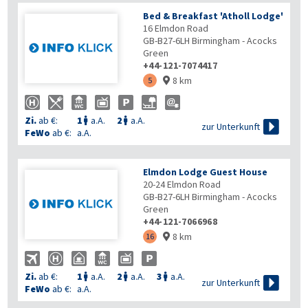
Bed & Breakfast 'Atholl Lodge'
16 Elmdon Road
GB-B27-6LH
Birmingham - Acocks
Green
+44-121-7074417
8 km
5

Zi.
ab €:
1
a.A.
2
a.A.



zur Unterkunft
FeWo
ab €:
a.A.
Elmdon Lodge Guest House
20-24 Elmdon Road
GB-B27-6LH
Birmingham - Acocks
Green
+44-121-7066968
8 km
16

Zi.
ab €:
1
a.A.
2
a.A.
3
a.A.




zur Unterkunft
FeWo
ab €:
a.A.