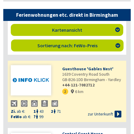
Ferienwohnungen etc. direkt in Birmingham
Kartenansicht

Sortierung nach: FeWo-Preis

Guesthouse 'Gables Nest'
1639 Coventry Road South
GB-B26-1DD
Birmingham - Yardley
+44-121-7082712
6 km
2

Zi.
ab €:
1
43
2
71



zur Unterkunft
FeWo
ab €:
?
99

Central Guest House