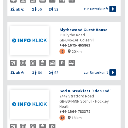

zur Unterkunft
Zi.
ab €:
1
56
2
92


Blythewood Guest House
39 Blythe Road
GB-B46-1AF
Coleshill
+44-1675-465863
20 km
6


zur Unterkunft
Zi.
ab €:
1
64
2
92


Bed & Breakfast 'Eden End'
2447 Stratford Road
GB-B94-6NN
Solihull - Hockley
Heath
+44-1564-783372
18 km
12
