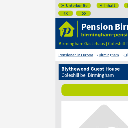
Unterkünfte
Inhalt




Pension Bi
Birmingham Gästehaus | Coleshill
Pensionen in Europa
Birmingham
B
Blythewood Guest House
Coleshill bei Birmingham