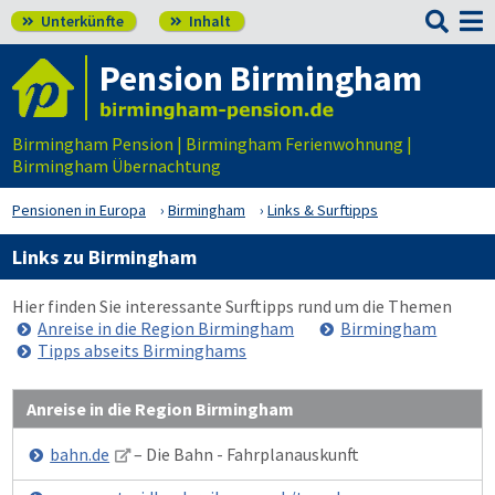

Unterkünfte
Inhalt


Pension Birmingham
Birmingham Pension | Birmingham Ferienwohnung |
Birmingham Übernachtung
Pensionen in Europa
Birmingham
Links & Surftipps
Links zu Birmingham
Hier finden Sie interessante Surftipps rund um die Themen
Anreise in die Region Birmingham
Birmingham
Tipps abseits Birminghams
Anreise in die Region Birmingham
bahn.de
– Die Bahn - Fahrplanauskunft