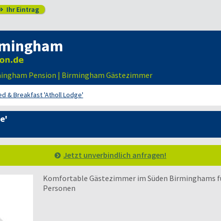
Ihr Eintrag

rmingham
rmingham Pension | Birmingham Gästezimmer
d & Breakfast 'Atholl Lodge'
e'
Jetzt unverbindlich anfragen!
Komfortable Gästezimmer im Süden Birminghams für 
Personen