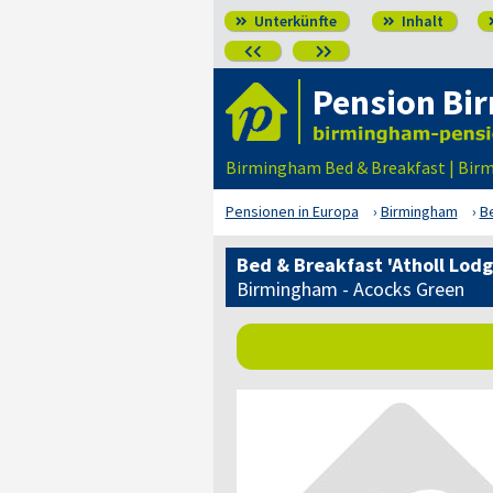
Unterkünfte
Inhalt




Pension Bi
Birmingham Bed & Breakfast | Bi
Pensionen in Europa
Birmingham
Be
Bed & Breakfast 'Atholl Lodg
Birmingham - Acocks Green