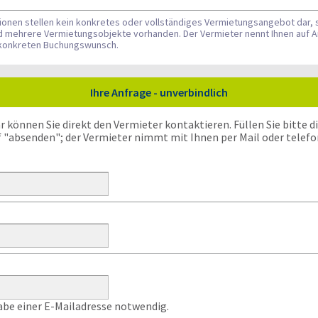
tionen stellen kein konkretes oder vollständiges Vermietungsangebot dar, 
nd mehrere Vermietungsobjekte vorhanden. Der Vermieter nennt Ihnen auf A
n konkreten Buchungswunsch.
Ihre Anfrage - unverbindlich
önnen Sie direkt den Vermieter kontaktieren. Füllen Sie bitte die
f "absenden"; der Vermieter nimmt mit Ihnen per Mail oder telefo
gabe einer E-Mailadresse notwendig.