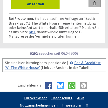

Bei Problemen:
Sie haben auf Ihre Anfrage an "Bed &
Breakfast 'A1 The White House'" eine Fehlermeldung
oder keine Antwort innerhalb 48h erhalten? Melden Sie
es uns bitte
hier
, damit wir die hinterlegte E-
Mailadresse des Vermieters prüfen können!
9292
Besucher seit
0
6.0
4.2
0
0
6
Sie sind hier: birmingham-pension.de |
Bed & Breakfast
'A1 The White House'
(Link zur Ansicht in der Tabelle)
Empfehlen via
Für Vermieter
Datenschutz
AGB
Nutzungsbedingungen
Impressum
⇑