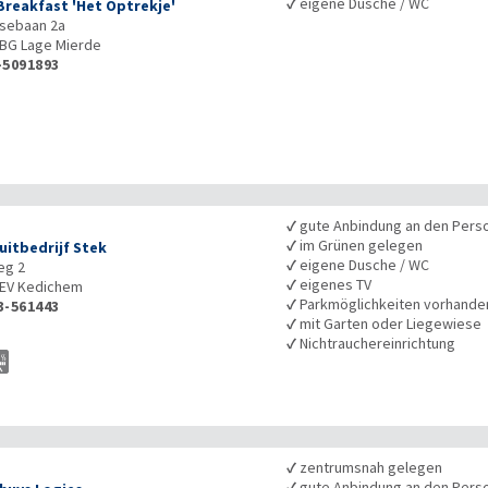
✓
eigene Dusche / WC
Breakfast 'Het Optrekje'
sebaan 2a
4BG
Lage Mierde
-5091893
✓
gute Anbindung an den Pers
✓
im Grünen gelegen
uitbedrijf Stek
✓
eigene Dusche / WC
eg 2
✓
eigenes TV
EV
Kedichem
✓
Parkmöglichkeiten vorhande
3-561443
✓
mit Garten oder Liegewiese
✓
Nichtrauchereinrichtung
✓
zentrumsnah gelegen
✓
gute Anbindung an den Pers