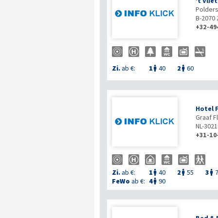
't Vlie
Polders
B-2070
+32-49
Zi.
ab €:
1
40
2
60


Hotel F
Graaf Fl
NL-302
+31-10
Zi.
ab €:
1
40
2
55
3



FeWo
ab €:
4
90
