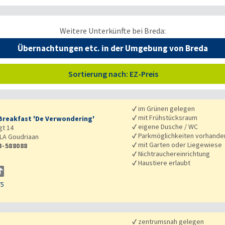
Weitere Unterkünfte bei Breda:
Übernachtungen etc. in der Umgebung von Breda
Sortierung nach: EZ-Preis
✓
im Grünen gelegen
✓
mit Frühstücksraum
Breakfast 'De Verwondering'
✓
eigene Dusche / WC
t 14
✓
Parkmöglichkeiten vorhande
LA
Goudriaan
✓
mit Garten oder Liegewiese
3-588088
✓
Nichtrauchereinrichtung
✓
Haustiere erlaubt
75
✓
zentrumsnah gelegen