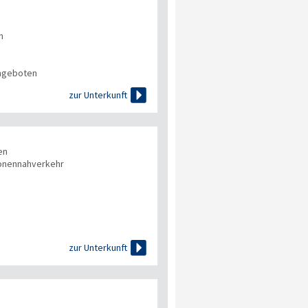
n
angeboten

zur Unterkunft
en
onennahverkehr

zur Unterkunft