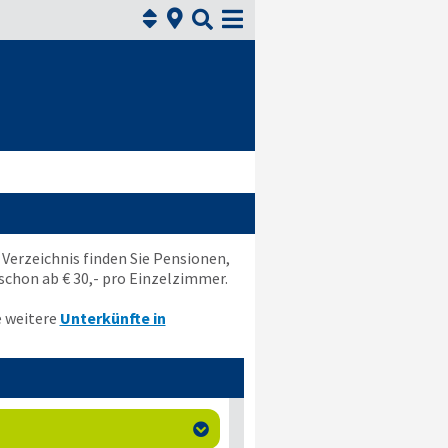



 Verzeichnis finden Sie Pensionen,
chon ab € 30,- pro Einzelzimmer.
e weitere
Unterkünfte in
