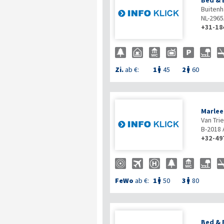
Bed & 
Buitenh
NL-296
+31-18
Zi.
ab €:
1
45
2
60


Marlee
Van Trie
B-2018
+32-49
FeWo
ab €:
1
50
3
80


Bed & 