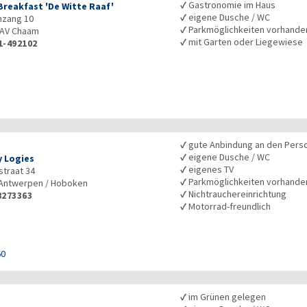
✓
Gastronomie im Haus
Breakfast 'De Witte Raaf'
✓
eigene Dusche / WC
nzang 10
✓
Parkmöglichkeiten vorhande
1AV
Chaam
✓
mit Garten oder Liegewiese
1-492102
✓
gute Anbindung an den Pers
✓
eigene Dusche / WC
 Logies
✓
eigenes TV
traat 34
✓
Parkmöglichkeiten vorhande
Antwerpen / Hoboken
✓
Nichtrauchereinrichtung
8273363
✓
Motorrad-freundlich
60
✓
im Grünen gelegen