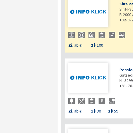
Sint-P
Sint-Pa
B-2000
+32-3-
Zi.
ab €:
2
100

Pensio
Gatsedi
NL-3299
+31-78
Zi.
ab €:
1
30
2
59

