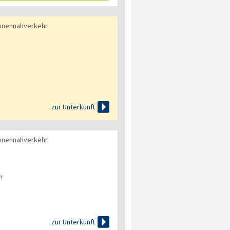
onennahverkehr

zur Unterkunft
onennahverkehr
n

zur Unterkunft