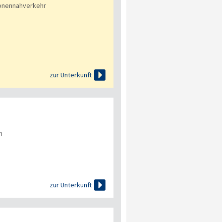
onennahverkehr

zur Unterkunft
n

zur Unterkunft