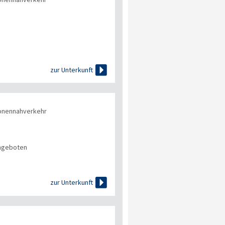

zur Unterkunft
onennahverkehr
angeboten

zur Unterkunft