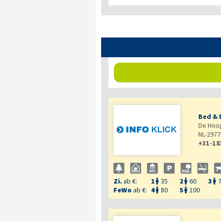
Bed & 
De Hoog
NL-2977
+31-18
Zi.
ab €:
1
35
2
60
3



FeWo
ab €:
4
80
5
100

