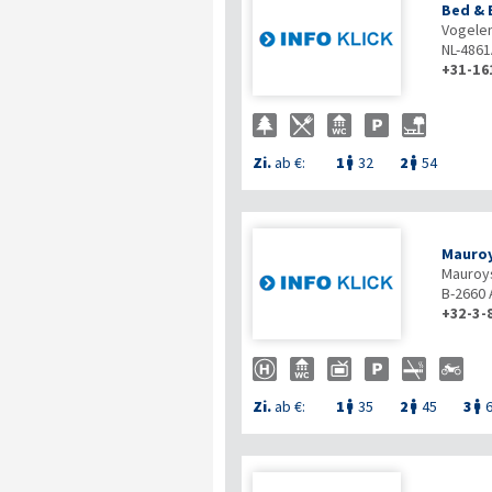
Bed & 
Vogele
NL-486
+31-16
Zi.
ab €:
1
32
2
54


Mauroy
Mauroys
B-2660
+32-3-
Zi.
ab €:
1
35
2
45
3


