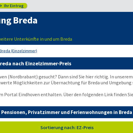
Ihr Eintrag

ng Breda
itere Unterkünfte in und um Breda
Breda (Einzelzimmer)
reda nach Einzelzimmer-Preis
en (Nordbrabant) gesucht? Dann sind Sie hier richtig. In unserem
werte Möglichkeiten zur Übernachtung für Breda und Umgebung s
im Portal Eindhoven enthalten. Über den folgenden Link finden Si
Pensionen, Privatzimmer und Ferienwohnungen in Breda
Sortierung nach: EZ-Preis