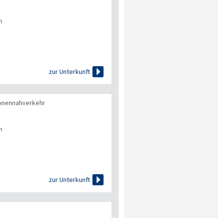
n

zur Unterkunft
onennahverkehr
n

zur Unterkunft