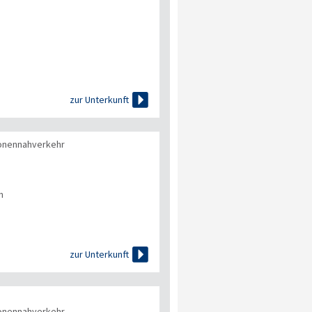

zur Unterkunft
onennahverkehr
n

zur Unterkunft
onennahverkehr