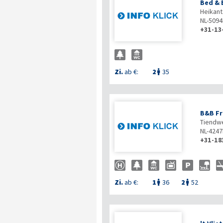
Bed & 
Heikant
NL-509
+31-13
Zi.
ab €:
2
35

B&B Fr
Tiendw
NL-4247
+31-18
Zi.
ab €:
1
36
2
52

