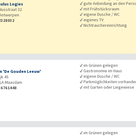
✓
gute Anbindung an den Pers
aulus Logies
✓
mit Frühstücksraum
ulusstraat 32
✓
eigene Dusche / WC
Antwerpen
✓
eigenes TV
2328032
✓
Nichtrauchereinrichtung
✓
im Grünen gelegen
✓
Gastronomie im Haus
n 'De Gouden Leeuw'
✓
eigene Dusche / WC
jk 45
✓
Parkmöglichkeiten vorhande
LA
Maasdam
✓
mit Garten oder Liegewiese
-6761448
✓
im Grünen gelegen