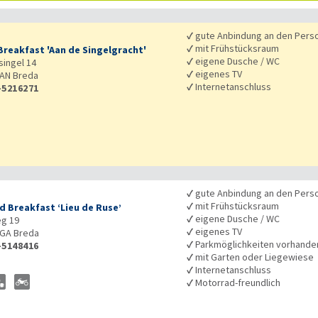
✓
gute Anbindung an den Pers
✓
mit Frühstücksraum
Breakfast 'Aan de Singelgracht'
✓
eigene Dusche / WC
singel 14
✓
eigenes TV
1AN
Breda
✓
Internetanschluss
-5216271
✓
gute Anbindung an den Pers
✓
mit Frühstücksraum
d Breakfast ‘Lieu de Ruse’
✓
eigene Dusche / WC
g 19
✓
eigenes TV
4GA
Breda
✓
Parkmöglichkeiten vorhande
-5148416
✓
mit Garten oder Liegewiese
✓
Internetanschluss
✓
Motorrad-freundlich