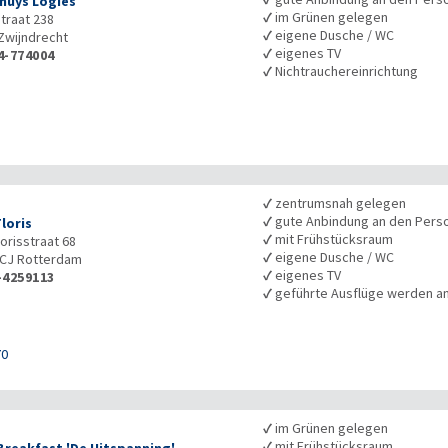
thuys Logies
✓
im Grünen gelegen
traat 238
✓
eigene Dusche / WC
Zwijndrecht
✓
eigenes TV
4-774004
✓
Nichtrauchereinrichtung
✓
zentrumsnah gelegen
✓
gute Anbindung an den Pers
loris
✓
mit Frühstücksraum
orisstraat 68
✓
eigene Dusche / WC
1CJ
Rotterdam
✓
eigenes TV
-4259113
✓
geführte Ausflüge werden 
70
✓
im Grünen gelegen
✓
mit Frühstücksraum