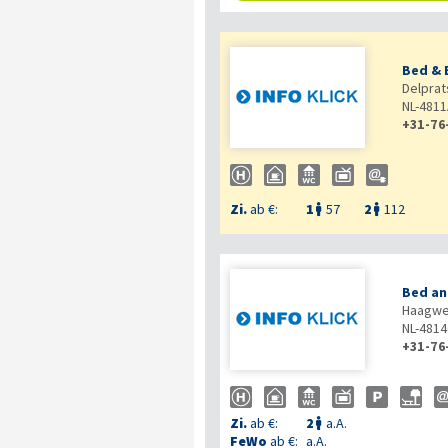
Bed & 
Delprat
NL-481
+31-76
Zi.
ab €:
1
57
2
112


Bed an
Haagwe
NL-481
+31-76
Zi.
ab €:
2
a.A.

FeWo
ab €:
a.A.