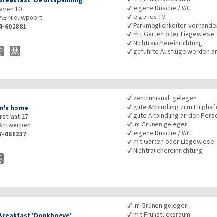
Breakfast 'De Uitspanning'
✓
eigene Dusche / WC
aven 10
✓
eigenes TV
5AE
Nieuwpoort
✓
Parkmöglichkeiten vorhande
4-602881
✓
mit Garten oder Liegewiese
✓
Nichtrauchereinrichtung
✓
geführte Ausflüge werden 
✓
zentrumsnah gelegen
✓
gute Anbindung zum Flughaf
n's home
✓
gute Anbindung an den Pers
rstraat 27
✓
im Grünen gelegen
Antwerpen
✓
eigene Dusche / WC
7-066237
✓
mit Garten oder Liegewiese
✓
Nichtrauchereinrichtung
✓
im Grünen gelegen
✓
mit Frühstücksraum
Breakfast 'Donkhoeve'