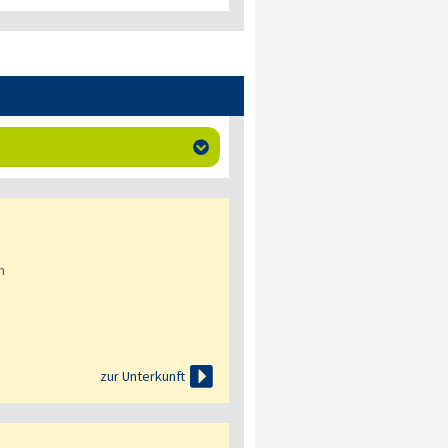

n

zur Unterkunft