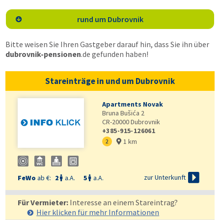
rund um Dubrovnik

Bitte weisen Sie Ihren Gastgeber darauf hin, dass Sie ihn über
dubrovnik-pensionen
.de
gefunden haben!
Stareinträge in und um Dubrovnik
Apartments Novak
Bruna Bušića 2
CR-20000
Dubrovnik
+385-915-126061
1 km
2


zur Unterkunft
FeWo
ab €:
2
a.A.
5
a.A.


Für Vermieter:
Interesse an einem Stareintrag?
Hier klicken für mehr
Informationen