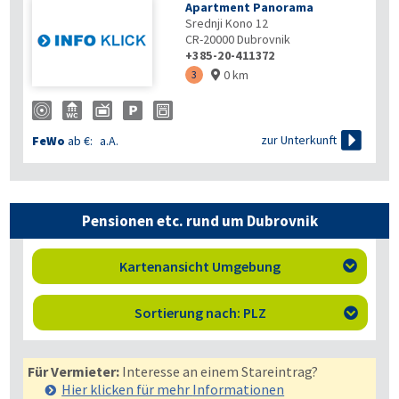
Apartment Panorama
Srednji Kono 12
CR-20000
Dubrovnik
+385-20-411372
0 km
3


zur Unterkunft
FeWo
ab €:
a.A.
Pensionen etc. rund um Dubrovnik
Kartenansicht Umgebung

Sortierung nach: PLZ

Für Vermieter:
Interesse an einem Stareintrag?
Hier klicken für mehr
Informationen