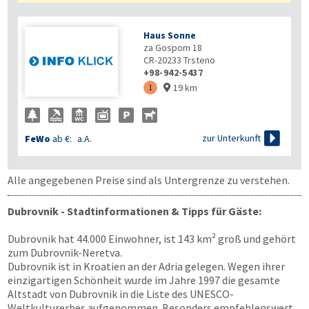
Haus Sonne
za Gospom 18
CR-20233
Trsteno
+98-942-5437
19 km
1


zur Unterkunft
FeWo
ab €:
a.A.
Alle angegebenen Preise sind als Untergrenze zu verstehen.
Dubrovnik - Stadtinformationen & Tipps für Gäste:
Dubrovnik hat 44.000 Einwohner, ist 143 km² groß und gehört
zum Dubrovnik-Neretva.
Dubrovnik ist in Kroatien an der Adria gelegen. Wegen ihrer
einzigartigen Schönheit wurde im Jahre 1997 die gesamte
Altstadt von Dubrovnik in die Liste des UNESCO-
Weltkulturerbes aufgenommen. Besonders empfehlenswert