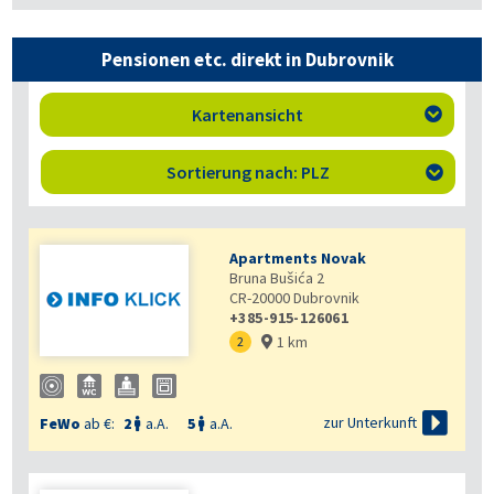
Pensionen etc. direkt in Dubrovnik
Kartenansicht

Sortierung nach: PLZ

Apartments Novak
Bruna Bušića 2
CR-20000
Dubrovnik
+385-915-126061
1 km
2


zur Unterkunft
FeWo
ab €:
2
a.A.
5
a.A.

