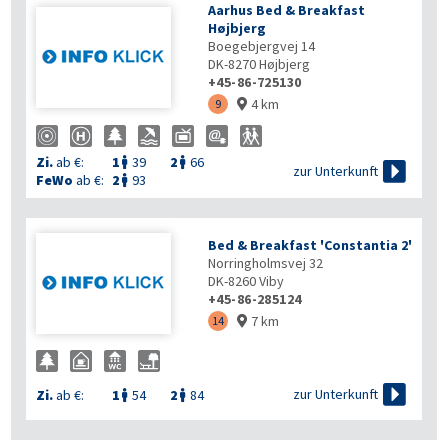
Aarhus Bed & Breakfast
Højbjerg
Boegebjergvej 14
DK-8270
Højbjerg
+45-86-725130
4 km
9

Zi.
ab €:
1
39
2
66



zur Unterkunft
FeWo
ab €:
2
93

Bed & Breakfast 'Constantia 2'
Norringholmsvej 32
DK-8260
Viby
+45-86-285124
7 km
14


zur Unterkunft
Zi.
ab €:
1
54
2
84

