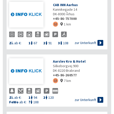
CAB INN Aarhus
Kannikegade 14
DK-8000
Århus
+45-86-757000
1 km
12


zur Unterkunft
Zi.
ab €:
1
67
2
91
3
108



Aarslev Kro & Hotel
Silkeborgvej 900
DK-8220
Brabrand
+45-86-260577
7 km
13

Zi.
ab €:
1
94
2
120



zur Unterkunft
FeWo
ab €:
?
188
