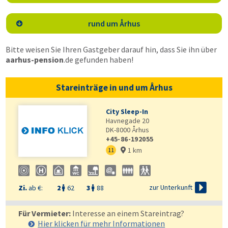
rund um Århus

Bitte weisen Sie Ihren Gastgeber darauf hin, dass Sie ihn über
aarhus-pension
.de
gefunden haben!
Stareinträge in und um Århus
City Sleep-In
Havnegade 20
DK-8000
Århus
+45-86-192055
1 km
11


zur Unterkunft
Zi.
ab €:
2
62
3
88


Für Vermieter:
Interesse an einem Stareintrag?
Hier klicken für mehr
Informationen