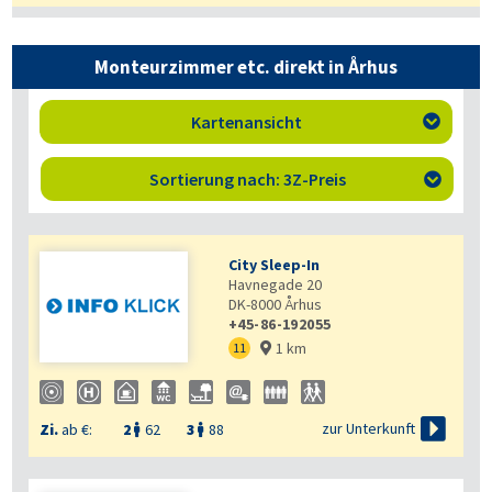
Monteurzimmer etc. direkt in Århus
Kartenansicht

Sortierung nach: 3Z-Preis

City Sleep-In
Havnegade 20
DK-8000
Århus
+45-86-192055
1 km
11


zur Unterkunft
Zi.
ab €:
2
62
3
88

