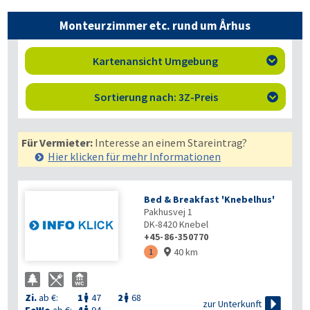
Monteurzimmer etc. rund um Århus
Kartenansicht Umgebung

Sortierung nach: 3Z-Preis

Für Vermieter:
Interesse an einem Stareintrag?
Hier klicken für mehr
Informationen
Bed & Breakfast 'Knebelhus'
Pakhusvej 1
DK-8420
Knebel
+45-86-350770
40 km
1

Zi.
ab €:
1
47
2
68



zur Unterkunft