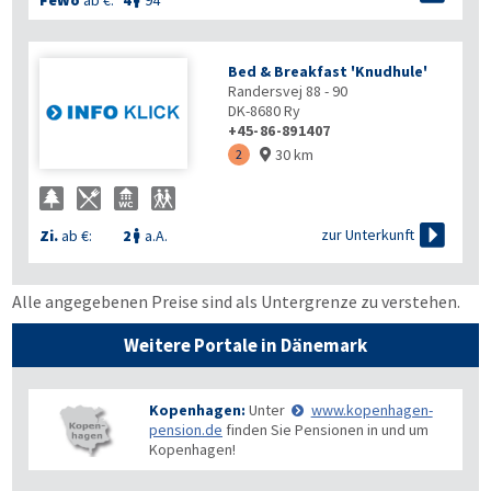
FeWo
ab €:
4
94

Bed & Breakfast 'Knudhule'
Randersvej 88 - 90
DK-8680
Ry
+45-86-891407
30 km
2


zur Unterkunft
Zi.
ab €:
2
a.A.

Alle angegebenen Preise sind als Untergrenze zu verstehen.
Weitere Portale in Dänemark
Kopenhagen:
Unter
www.kopenhagen-
pension.de
finden Sie Pensionen in und um
Kopenhagen!