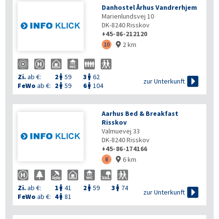
Danhostel Århus Vandrerhjem
Marienlundsvej 10
DK-8240
Risskov
+45-86-212120
2 km
10

Zi.
ab €:
2
59
3
62



zur Unterkunft
FeWo
ab €:
2
59
6
104


Aarhus Bed & Breakfast
Risskov
Valmuevej 33
DK-8240
Risskov
+45-86-174166
6 km
8

Zi.
ab €:
1
41
2
59
3
74




zur Unterkunft
FeWo
ab €:
4
81
