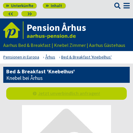

Unterkünfte
Inhalt




Pension Århus
Aarhus Bed & Breakfast | Knebel Zimmer | Aarhus Gästehaus
Pensionen in Europa
Århus
Bed & Breakfast 'Knebelhus'
Bed & Breakfast 'Knebelhus'
Knebel bei Århus
Jetzt unverbindlich anfragen!