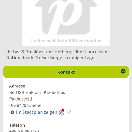
Ihr Bed & Breakfast und Herberge direkt am neuen
Nationalpark 'Molser Berge' in ruhiger Lage
Kontakt

Adresse
Bed & Breakfast 'Knebelhus'
Pakhusvej 1
DK-8420
Knebel
Im Stadtplan zeigen
Telefon
+45-86-350770