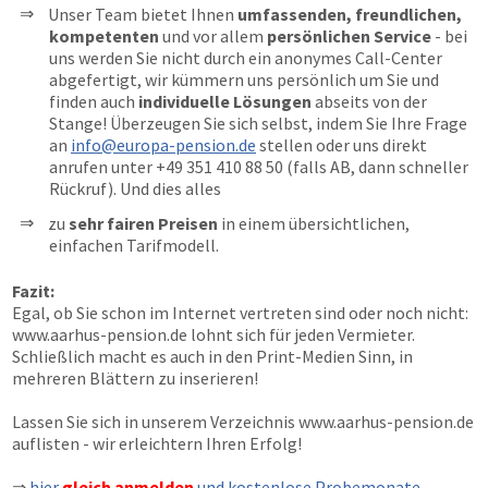
Unser Team bietet Ihnen
umfassenden, freundlichen,
kompetenten
und vor allem
persönlichen Service
- bei
uns werden Sie nicht durch ein anonymes Call-Center
abgefertigt, wir kümmern uns persönlich um Sie und
finden auch
individuelle Lösungen
abseits von der
Stange! Überzeugen Sie sich selbst, indem Sie Ihre Frage
an
info@europa-pension.de
stellen oder uns direkt
anrufen unter
+49 351 410 88 50
(falls AB, dann schneller
Rückruf). Und dies alles
zu
sehr fairen Preisen
in einem übersichtlichen,
einfachen Tarifmodell.
Fazit:
Egal, ob Sie schon im Internet vertreten sind oder noch nicht:
www.aarhus-pension.de
lohnt sich für jeden Vermieter.
Schließlich macht es auch in den Print-Medien Sinn, in
mehreren Blättern zu inserieren!
Lassen Sie sich in unserem Verzeichnis
www.aarhus-pension.de
auflisten - wir erleichtern Ihren Erfolg!
⇒
hier
gleich anmelden
und kostenlose Probemonate