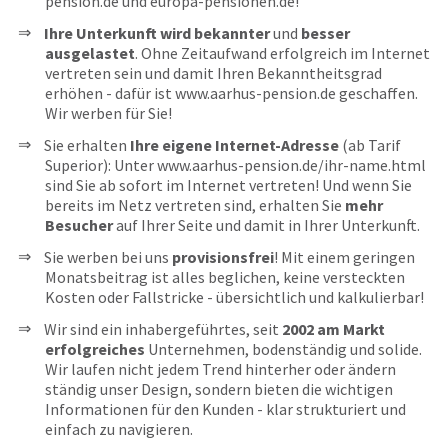
pension.de und europa-pensionen.de!
Ihre Unterkunft wird bekannter
und
besser
ausgelastet
. Ohne Zeitaufwand erfolgreich im Internet
vertreten sein und damit Ihren Bekanntheitsgrad
erhöhen - dafür ist www.aarhus-pension.de geschaffen.
Wir werben für Sie!
Sie erhalten
Ihre eigene Internet-Adresse
(ab Tarif
Superior): Unter www.aarhus-pension.de/ihr-name.html
sind Sie ab sofort im Internet vertreten! Und wenn Sie
bereits im Netz vertreten sind, erhalten Sie
mehr
Besucher
auf Ihrer Seite und damit in Ihrer Unterkunft.
Sie werben bei uns
provisionsfrei
! Mit einem geringen
Monatsbeitrag ist alles beglichen, keine versteckten
Kosten oder Fallstricke - übersichtlich und kalkulierbar!
Wir sind ein inhabergeführtes, seit
2002 am Markt
erfolgreiches
Unternehmen, bodenständig und solide.
Wir laufen nicht jedem Trend hinterher oder ändern
ständig unser Design, sondern bieten die wichtigen
Informationen für den Kunden - klar strukturiert und
einfach zu navigieren.