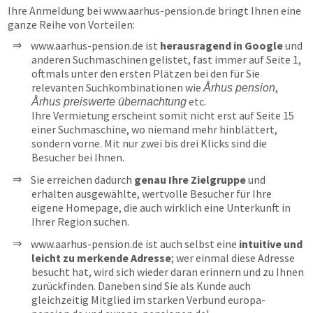
Ihre Anmeldung bei
www.aarhus-pension.de
bringt Ihnen eine
ganze Reihe von Vorteilen:
www.aarhus-pension.de ist
herausragend in Google
und
anderen Suchmaschinen gelistet, fast immer auf Seite 1,
oftmals unter den ersten Plätzen bei den für Sie
relevanten Suchkombinationen wie
,
Århus pension
etc.
Århus preiswerte übernachtung
Ihre Vermietung erscheint somit nicht erst auf Seite 15
einer Suchmaschine, wo niemand mehr hinblättert,
sondern vorne. Mit nur zwei bis drei Klicks sind die
Besucher bei Ihnen.
Sie erreichen dadurch
genau Ihre Zielgruppe
und
erhalten ausgewählte, wertvolle Besucher für Ihre
eigene Homepage, die auch wirklich eine Unterkunft in
Ihrer Region suchen.
www.aarhus-pension.de ist auch selbst eine
intuitive und
leicht zu merkende Adresse
; wer einmal diese Adresse
besucht hat, wird sich wieder daran erinnern und zu Ihnen
zurückfinden. Daneben sind Sie als Kunde auch
gleichzeitig Mitglied im starken Verbund europa-