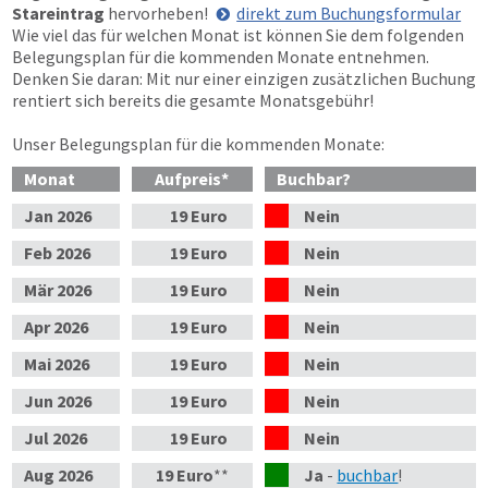
Stareintrag
hervorheben!
direkt zum Buchungsformular
Wie viel das für welchen Monat ist können Sie dem folgenden
Belegungsplan für die kommenden Monate entnehmen.
Denken Sie daran: Mit nur einer einzigen zusätzlichen Buchung
rentiert sich bereits die gesamte Monatsgebühr!
Unser Belegungsplan für die kommenden Monate:
Monat
Aufpreis
*
Buchbar?
Jan
2026
19 Euro
Nein
Feb
2026
19 Euro
Nein
Mär
2026
19 Euro
Nein
Apr
2026
19 Euro
Nein
Mai
2026
19 Euro
Nein
Jun
2026
19 Euro
Nein
Jul
2026
19 Euro
Nein
Aug
2026
19 Euro
**
Ja
-
buchbar
!