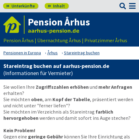

Unterkünfte
Inhalt


Pension Århus
Pension Århus | Übernachtung Århus | Privatzimmer Århus
Pensionen in Europa
Århus
Stareintrag buchen
Stareintrag buchen auf aarhus-pension.de
(Informationen für Vermieter)
Sie wollen Ihre
Zugriffszahlen erhöhen
und
mehr Anfragen
erhalten?
Sie möchten
oben
, am
Kopf der Tabelle
, präsentiert werden
und nicht unter "ferner liefen"?
Sie möchten im Verzeichnis als Stareintrag
farblich
hervorgehoben
werden und damit sofort ins Auge stechen?
Kein Problem!
Gegen eine
geringe Gebühr
können Sie Ihre Einrichtung als