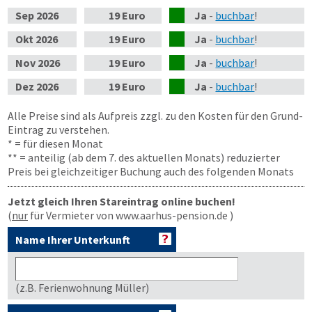
Sep
2026
19 Euro
Ja
-
buchbar
!
Okt
2026
19 Euro
Ja
-
buchbar
!
Nov
2026
19 Euro
Ja
-
buchbar
!
Dez
2026
19 Euro
Ja
-
buchbar
!
Alle Preise sind als Aufpreis zzgl. zu den Kosten für den Grund-
Eintrag zu verstehen.
* = für diesen Monat
** = anteilig (ab dem 7. des aktuellen Monats) reduzierter
Preis bei gleichzeitiger Buchung auch des folgenden Monats
Jetzt gleich Ihren Stareintrag online buchen!
(
nur
für Vermieter von www.aarhus-pension.de )
Name Ihrer Unterkunft
(z.B. Ferienwohnung Müller)