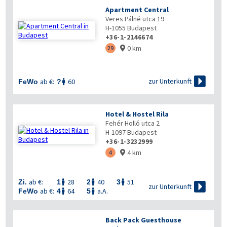
Apartment Central
Veres Pálné utca 19
H-1055
Budapest
+36-1-2146674
0 km
29


zur Unterkunft
ab €:
60
FeWo
?

Hotel & Hostel Rila
Fehér Holló utca 2
H-1097
Budapest
+36-1-3232999
4 km
4

ab €:
28
40
51
Zi.
1
2
3




zur Unterkunft
ab €:
64
a.A.
FeWo
4
5


Back Pack Guesthouse