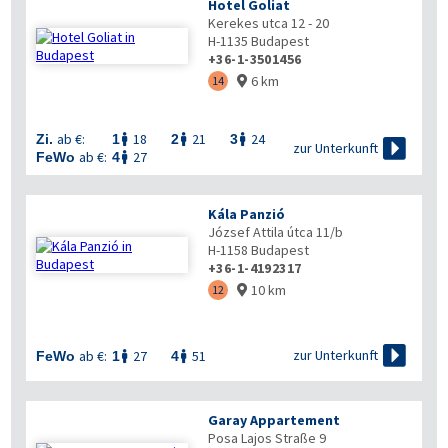
Hotel Goliat
Kerekes utca 12 - 20
H-1135
Budapest
+36-1-3501456
6 km
14

ab €:
18
21
24
Zi.
1
2
3




zur Unterkunft
ab €:
27
FeWo
4

Kála Panzió
József Attila útca 11/b
H-1158
Budapest
+36-1-4192317
10 km
12


zur Unterkunft
ab €:
27
51
FeWo
1
4


Garay Appartement
Posa Lajos Straße 9