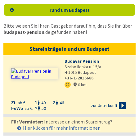
rund um Budapest

Bitte weisen Sie Ihren Gastgeber darauf hin, dass Sie ihn über
budapest-pension
.de
gefunden haben!
Stareinträge in und um Budapest
Budavar Pension
Szabo Ilonka u. 15/a
H-1015
Budapest
+36-1-2015686
0 km
22

ab €:
40
46
Zi.
1
2



zur Unterkunft
ab €:
50
FeWo
?

Für Vermieter:
Interesse an einem Stareintrag?
Hier klicken für mehr
Informationen