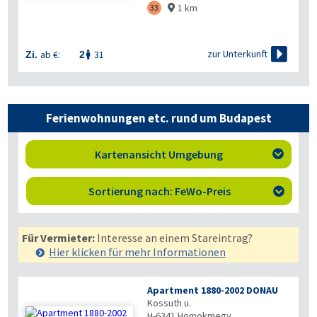
1 km
33


zur Unterkunft
ab €:
31
Zi.
2

Ferienwohnungen etc. rund um Budapest
Kartenansicht Umgebung

Sortierung nach: FeWo-Preis

Für Vermieter:
Interesse an einem Stareintrag?
Hier klicken für mehr
Informationen
Apartment 1880-2002 DONAU
Kossuth u.
H-6341
Homokmegy