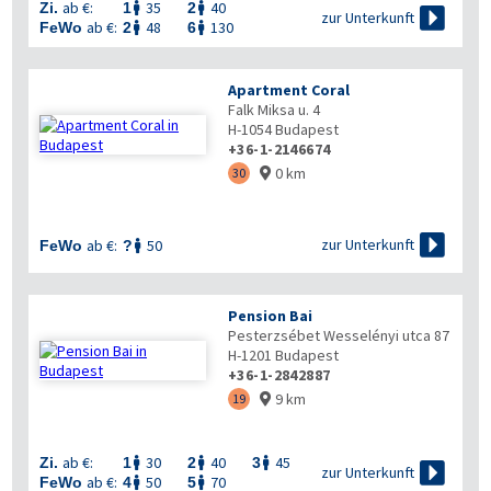
ab €:
35
40
Zi.
1
2



zur Unterkunft
ab €:
48
130
FeWo
2
6


Apartment Coral
Falk Miksa u. 4
H-1054
Budapest
+36-1-2146674
0 km
30


zur Unterkunft
ab €:
50
FeWo
?

Pension Bai
Pesterzsébet Wesselényi utca 87
H-1201
Budapest
+36-1-2842887
9 km
19

ab €:
30
40
45
Zi.
1
2
3




zur Unterkunft
ab €:
50
70
FeWo
4
5

