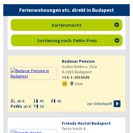
Ferienwohnungen etc. direkt in Budapest
Kartenansicht

Sortierung nach: FeWo-Preis

Budavar Pension
Szabo Ilonka u. 15/a
H-1015
Budapest
+36-1-2015686
0 km
22

ab €:
40
46
Zi.
1
2



zur Unterkunft
ab €:
50
FeWo
?

Friends Hostel Budapest
Teréz körút 4