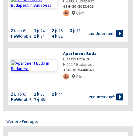
H-1066
Budapest
+36-20-8081605
0 km
10

ab €:
24
26
33
Zi.
1
2
3




zur Unterkunft
ab €:
34
52
FeWo
2
4


Apartment Buda
Ulászló utca 26
H-1114
Budapest
+36-20-5444848
0 km
21

ab €:
35
44
Zi.
1
2



zur Unterkunft
ab €:
48
FeWo
?

Weitere Einträge: