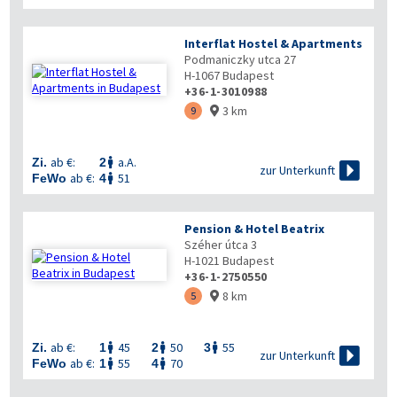
Interflat Hostel & Apartments
Podmaniczky utca 27
H-1067
Budapest
+36-1-3010988
3 km
9

ab €:
a.A.
Zi.
2


zur Unterkunft
ab €:
51
FeWo
4

Pension & Hotel Beatrix
Széher útca 3
H-1021
Budapest
+36-1-2750550
8 km
5

ab €:
45
50
55
Zi.
1
2
3




zur Unterkunft
ab €:
55
70
FeWo
1
4

