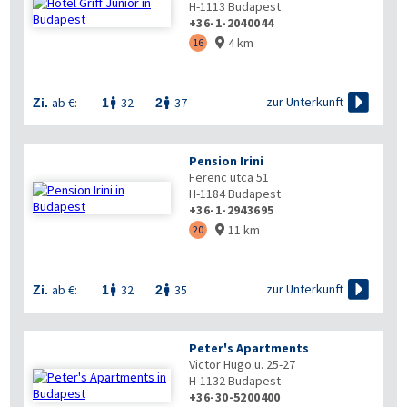
H-1113
Budapest
+36-1-2040044
4 km
16


zur Unterkunft
ab €:
32
37
Zi.
1
2


Pension Irini
Ferenc utca 51
H-1184
Budapest
+36-1-2943695
11 km
20


zur Unterkunft
ab €:
32
35
Zi.
1
2


Peter's Apartments
Victor Hugo u. 25-27
H-1132
Budapest
+36-30-5200400