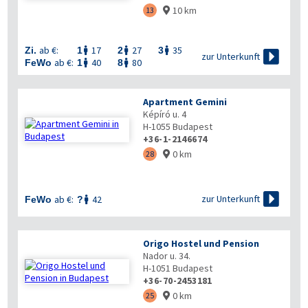
10 km
13

ab €:
17
27
35
Zi.
1
2
3




zur Unterkunft
ab €:
40
80
FeWo
1
8


Apartment Gemini
Képíró u. 4
H-1055
Budapest
+36-1-2146674
0 km
28


zur Unterkunft
ab €:
42
FeWo
?

Origo Hostel und Pension
Nador u. 34.
H-1051
Budapest
+36-70-2453181
0 km
25
