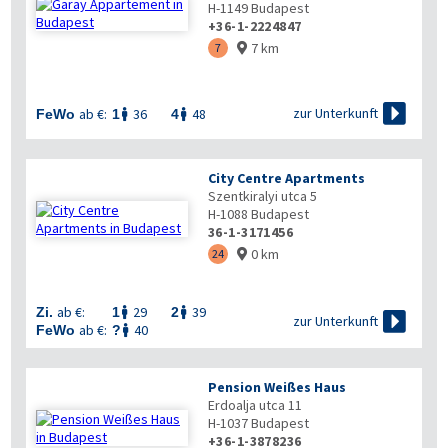
H-1149
Budapest
+36-1-2224847
7 km
7


zur Unterkunft
ab €:
36
48
FeWo
1
4


City Centre Apartments
Szentkiralyi utca 5
H-1088
Budapest
36-1-3171456
0 km
24

ab €:
29
39
Zi.
1
2



zur Unterkunft
ab €:
40
FeWo
?

Pension Weißes Haus
Erdoalja utca 11
H-1037
Budapest
+36-1-3878236