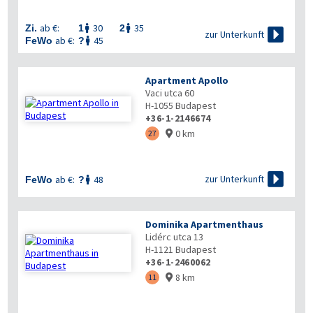
ab €:
30
35
Zi.
1
2



zur Unterkunft
ab €:
45
FeWo
?

Apartment Apollo
Vaci utca 60
H-1055
Budapest
+36-1-2146674
0 km
27


zur Unterkunft
ab €:
48
FeWo
?

Dominika Apartmenthaus
Lidérc utca 13
H-1121
Budapest
+36-1-2460062
8 km
11
