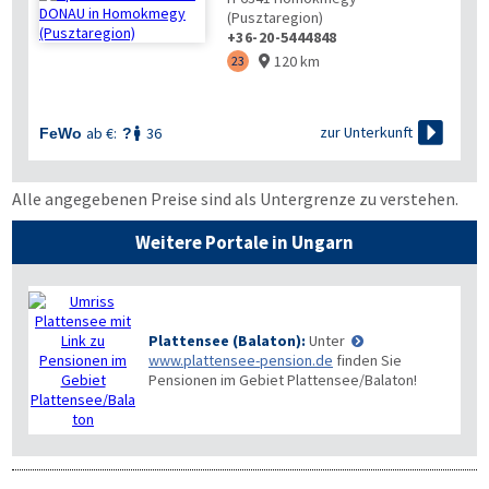
(Pusztaregion)
+36-20-5444848
120 km
23


zur Unterkunft
ab €:
36
FeWo
?

Alle angegebenen Preise sind als Untergrenze zu verstehen.
Weitere Portale in Ungarn
Plattensee (Balaton):
Unter
www.plattensee-pension.de
finden Sie
Pensionen im Gebiet Plattensee/Balaton!