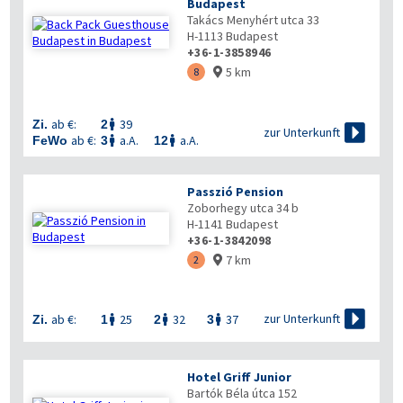
Budapest
Takács Menyhért utca 33
H-1113
Budapest
+36-1-3858946
5 km
8

ab €:
39
Zi.
2


zur Unterkunft
ab €:
a.A.
a.A.
FeWo
3
12


Passzió Pension
Zoborhegy utca 34 b
H-1141
Budapest
+36-1-3842098
7 km
2


zur Unterkunft
ab €:
25
32
37
Zi.
1
2
3



Hotel Griff Junior
Bartók Béla útca 152