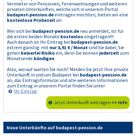
Vermieter von Pensionen, Ferienwohnungen und weiteren
privaten Unterkünften, welche sich in unserem Portal
budapest-pension.de
eintragen möchten, bieten wir eine
kostenlose Probezeit
an:
Wer sich bei
budapest-pension.de
neu anmeldet, ist für
die ersten beiden Monate
kostenlos
eingetragen!!!
Auch danach ist Ihr Eintrag bei
budapest-pension.de
extrem günstig: mit
nur 3,91 € / Monat
sind Sie dabei. Sie
gehen
keinerlei Risiko
ein, denn Sie können
jederzeit
zum
Monatsende
kündigen
.
Also, worauf warten Sie noch? Melden Sie jetzt Ihre private
Unterkunft in und um Budapest bei
budapest-pension.de
an, das Eintragsformular und alle weiteren Informationen
zum Eintrag in unserem Portal finden Sie unter
Ihr Eintrag
.
Jetzt Unterkunft eintragen
>> Info
Neue Unterkünfte auf budapest-pension.de