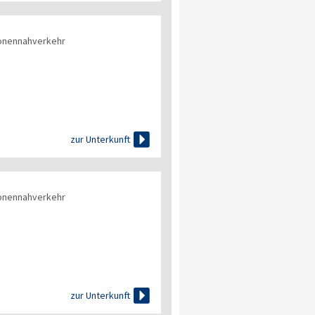
onennahverkehr

zur Unterkunft
onennahverkehr

zur Unterkunft