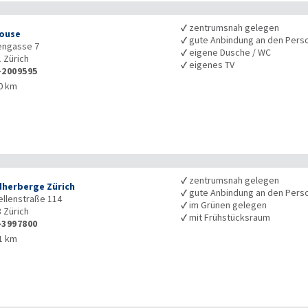
✓
zentrumsnah gelegen
ouse
✓
gute Anbindung an den Pers
engasse 7
✓
eigene Dusche / WC
1
Zürich
✓
eigenes TV
-2009595
0 km
✓
zentrumsnah gelegen
herberge Zürich
✓
gute Anbindung an den Pers
llenstraße 114
✓
im Grünen gelegen
8
Zürich
✓
mit Frühstücksraum
-3997800
1 km