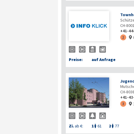
Townh
Schütz
CH-800
+41-44
2

Preise:
auf Anfrage
Jugend
Mutsche
CH-803
+41-43
3

Zi.
ab €:
1
61
2
77

