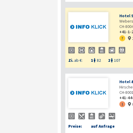
Hotel 
Webers
CH-800
+41-1-
7

Zi.
ab €:
1
82
2
107


Hotel 
Hirsche
CH-800
+41-44
1

Preise:
auf Anfrage