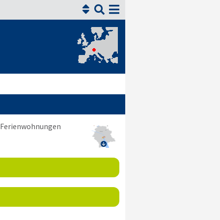


nd Ferienwohnungen
