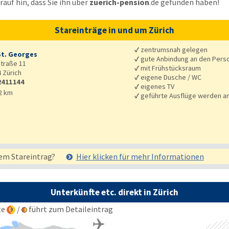
auf hin, dass Sie ihn über
zuerich-pension
.de
gefunden haben!
Stareinträge in und um Zürich
✓
zentrumsnah gelegen
St. Georges
✓
gute Anbindung an den Pers
traße 11
✓
mit Frühstücksraum
4
Zürich
✓
eigene Dusche / WC
2411144
✓
eigenes TV
2 km
✓
geführte Ausflüge werden 
em Stareintrag?
Hier klicken für mehr
Informationen
Unterkünfte etc. direkt in Zürich
te
/
führt zum Detaileintrag