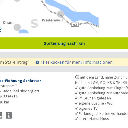
Sortierung nach: km
em Stareintrag?
Hier klicken für mehr
Informationen
ⓘ
auf dem Land, nähe Zürich 
ss-Wohnung Schlatter
Küche mit GM, BO, KS & TK, KH
strasse 7
✓
gute Anbindung zum Flughaf
4
Stadel bei Niederglatt
✓
gute Anbindung zur Autobah
6-3374716
✓
im Grünen gelegen
20 km
✓
eigene Dusche / WC
✓
eigenes TV
✓
Parkmöglichkeiten vorhande
✓
Internetanschluss