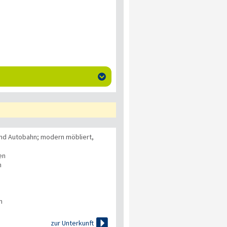

und Autobahn; modern möbliert,
en
n
n

zur Unterkunft