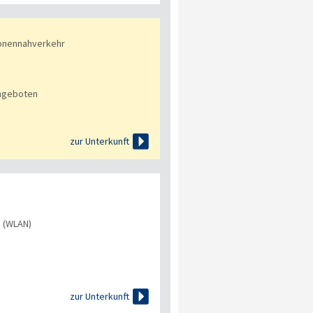
onennahverkehr
angeboten

zur Unterkunft
s (WLAN)

zur Unterkunft