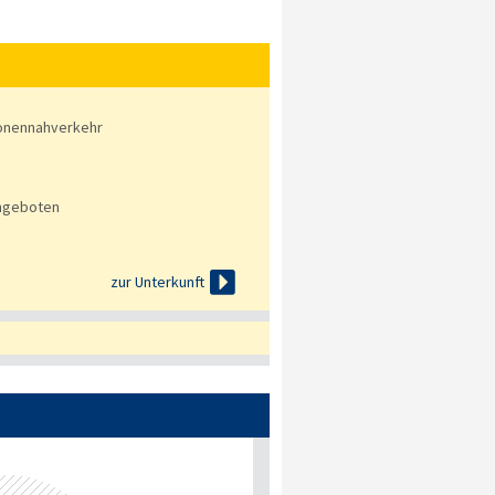
onennahverkehr
angeboten

zur Unterkunft