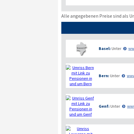
Alle angegebenen Preise sind als U
Basel:
Unter
ww
Bern:
Unter
www
Genf:
Unter
www