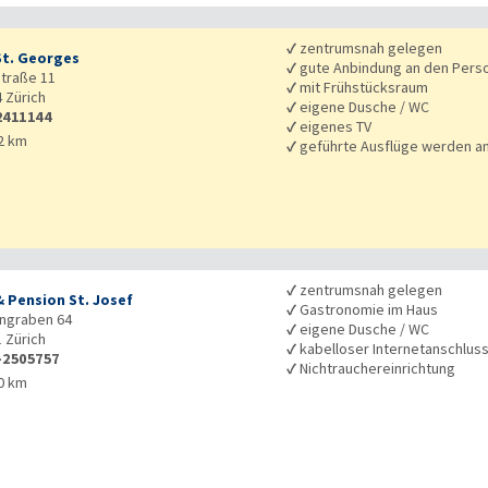
✓
zentrumsnah gelegen
St. Georges
✓
gute Anbindung an den Pers
traße 11
✓
mit Frühstücksraum
4
Zürich
✓
eigene Dusche / WC
2411144
✓
eigenes TV
2 km
✓
geführte Ausflüge werden 
✓
zentrumsnah gelegen
& Pension St. Josef
✓
Gastronomie im Haus
ngraben 64
✓
eigene Dusche / WC
1
Zürich
✓
kabelloser Internetanschlus
-2505757
✓
Nichtrauchereinrichtung
0 km