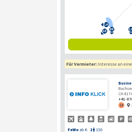
Für Vermieter:
Interesse an ein
Busine
Bachser
CH-817
+41-07
14

FeWo
ab €:
2
150
