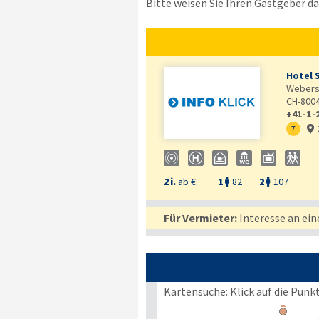
Bitte weisen Sie Ihren Gastgeber dar
Hotel 
Webers
CH-800
+41-1-
7

Zi.
ab €:
1
82
2
107


Für Vermieter:
Interesse an ein
Kartensuche: Klick auf die Punk