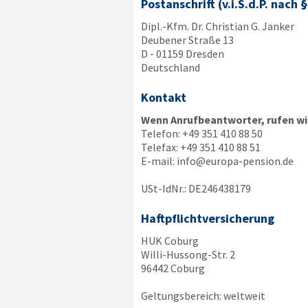
Postanschrift (v.i.S.d.P. nach 
Dipl.-Kfm. Dr. Christian G. Janker
Deubener Straße 13
D - 01159 Dresden
Deutschland
Kontakt
Wenn Anrufbeantworter, rufen wir
Telefon:
+49 351 410 88 50
Telefax:
+49 351 410 88 51
E-mail:
info@europa-pension.de
USt-IdNr.: DE246438179
Haftpflichtversicherung
HUK Coburg
Willi-Hussong-Str. 2
96442 Coburg
Geltungsbereich: weltweit