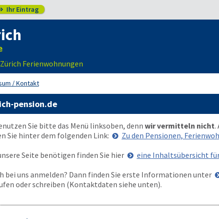
Ihr Eintrag

ich
| Zürich Ferienwohnungen
sum / Kontakt
ich-pension.de
enutzen Sie bitte das Menü
links
oben
, denn
wir vermitteln nicht
.
en Sie hinter dem folgenden Link:
Zu den Pensionen, Ferienw
nsere Seite benötigen finden Sie hier
eine Inhaltsübersicht fü
 bei uns anmelden? Dann finden Sie erste Informationen unter
ufen oder schreiben (Kontaktdaten siehe unten).