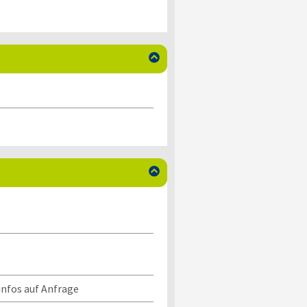


infos auf Anfrage