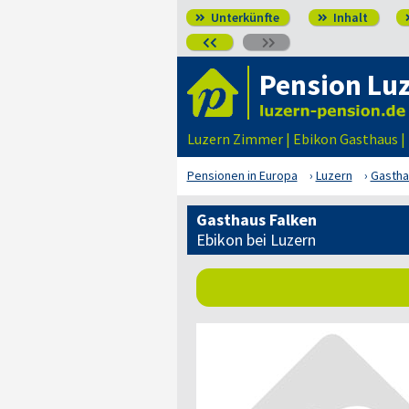
Unterkünfte
Inhalt




Pension Lu
Luzern Zimmer | Ebikon Gasthaus |
Pensionen in Europa
Luzern
Gastha
Gasthaus Falken
Ebikon bei Luzern