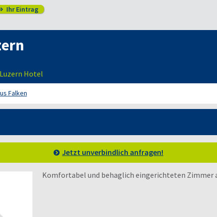
Ihr Eintrag

zern
 Luzern Hotel
us Falken
Jetzt unverbindlich anfragen!
Komfortabel und behaglich eingerichteten Zimmer