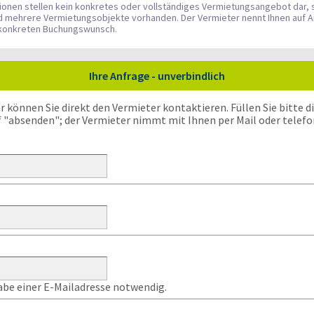
tionen stellen kein konkretes oder vollständiges Vermietungsangebot dar, 
nd mehrere Vermietungsobjekte vorhanden. Der Vermieter nennt Ihnen auf A
n konkreten Buchungswunsch.
Ihre Anfrage - unverbindlich
önnen Sie direkt den Vermieter kontaktieren. Füllen Sie bitte die
f "absenden"; der Vermieter nimmt mit Ihnen per Mail oder telefo
gabe einer E-Mailadresse notwendig.