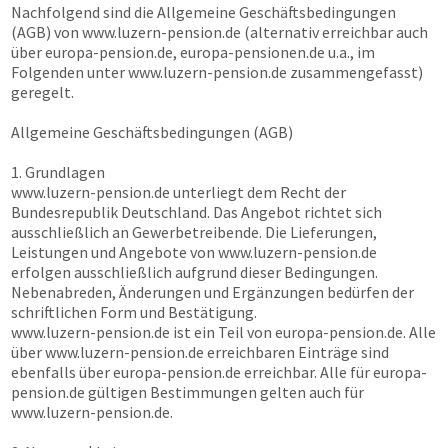
Nachfolgend sind die Allgemeine Geschäftsbedingungen
(AGB) von
www.luzern-pension.de
(alternativ erreichbar auch
über
europa-pension.de, europa-pensionen.de
u.a., im
Folgenden unter
www.luzern-pension.de
zusammengefasst)
geregelt.
Allgemeine Geschäftsbedingungen (AGB)
1. Grundlagen
www.luzern-pension.de
unterliegt dem Recht der
Bundesrepublik Deutschland. Das Angebot richtet sich
ausschließlich an Gewerbetreibende. Die Lieferungen,
Leistungen und Angebote von
www.luzern-pension.de
erfolgen ausschließlich aufgrund dieser Bedingungen.
Nebenabreden, Änderungen und Ergänzungen bedürfen der
schriftlichen Form und Bestätigung.
www.luzern-pension.de
ist ein Teil von
europa-pension.de
. Alle
über
www.luzern-pension.de
erreichbaren Einträge sind
ebenfalls über
europa-pension.de
erreichbar. Alle für
europa-
pension.de
gültigen Bestimmungen gelten auch für
www.luzern-pension.de
.