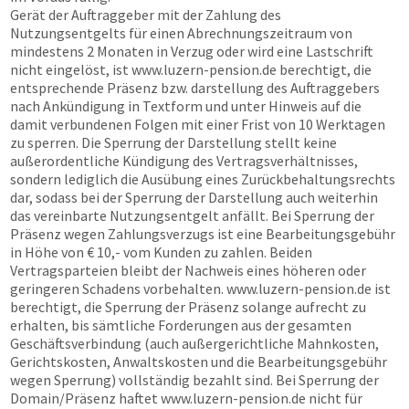
Gerät der Auftraggeber mit der Zahlung des
Nutzungsentgelts für einen Abrechnungszeitraum von
mindestens 2 Monaten in Verzug oder wird eine Lastschrift
nicht eingelöst, ist
www.luzern-pension.de
berechtigt, die
entsprechende Präsenz bzw. darstellung des Auftraggebers
nach Ankündigung in Textform und unter Hinweis auf die
damit verbundenen Folgen mit einer Frist von 10 Werktagen
zu sperren. Die Sperrung der Darstellung stellt keine
außerordentliche Kündigung des Vertragsverhältnisses,
sondern lediglich die Ausübung eines Zurückbehaltungsrechts
dar, sodass bei der Sperrung der Darstellung auch weiterhin
das vereinbarte Nutzungsentgelt anfällt. Bei Sperrung der
Präsenz wegen Zahlungsverzugs ist eine Bearbeitungsgebühr
in Höhe von € 10,- vom Kunden zu zahlen. Beiden
Vertragsparteien bleibt der Nachweis eines höheren oder
geringeren Schadens vorbehalten.
www.luzern-pension.de
ist
berechtigt, die Sperrung der Präsenz solange aufrecht zu
erhalten, bis sämtliche Forderungen aus der gesamten
Geschäftsverbindung (auch außergerichtliche Mahnkosten,
Gerichtskosten, Anwaltskosten und die Bearbeitungsgebühr
wegen Sperrung) vollständig bezahlt sind. Bei Sperrung der
Domain/Präsenz haftet
www.luzern-pension.de
nicht für