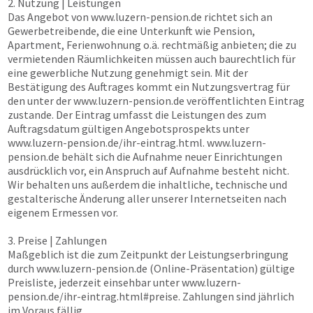
2. Nutzung | Leistungen
Das Angebot von
www.luzern-pension.de
richtet sich an
Gewerbetreibende, die eine Unterkunft wie Pension,
Apartment, Ferienwohnung o.ä. rechtmäßig anbieten; die zu
vermietenden Räumlichkeiten müssen auch baurechtlich für
eine gewerbliche Nutzung genehmigt sein. Mit der
Bestätigung des Auftrages kommt ein Nutzungsvertrag für
den unter der
www.luzern-pension.de
veröffentlichten Eintrag
zustande. Der Eintrag umfasst die Leistungen des zum
Auftragsdatum gültigen Angebotsprospekts unter
www.luzern-pension.de
/ihr-eintrag.html.
www.luzern-
pension.de
behält sich die Aufnahme neuer Einrichtungen
ausdrücklich vor, ein Anspruch auf Aufnahme besteht nicht.
Wir behalten uns außerdem die inhaltliche, technische und
gestalterische Änderung aller unserer Internetseiten nach
eigenem Ermessen vor.
3. Preise | Zahlungen
Maßgeblich ist die zum Zeitpunkt der Leistungserbringung
durch
www.luzern-pension.de
(Online-Präsentation) gültige
Preisliste, jederzeit einsehbar unter
www.luzern-
pension.de
/ihr-eintrag.html#preise. Zahlungen sind jährlich
im Voraus fällig.