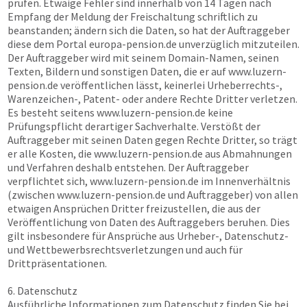
prüfen. Etwaige Fehler sind innerhalb von 14 Tagen nach
Empfang der Meldung der Freischaltung schriftlich zu
beanstanden; ändern sich die Daten, so hat der Auftraggeber
diese dem Portal
europa-pension.de
unverzüglich mitzuteilen.
Der Auftraggeber wird mit seinem Domain-Namen, seinen
Texten, Bildern und sonstigen Daten, die er auf
www.luzern-
pension.de
veröffentlichen lässt, keinerlei Urheberrechts-,
Warenzeichen-, Patent- oder andere Rechte Dritter verletzen.
Es besteht seitens
www.luzern-pension.de
keine
Prüfungspflicht derartiger Sachverhalte. Verstößt der
Auftraggeber mit seinen Daten gegen Rechte Dritter, so trägt
er alle Kosten, die
www.luzern-pension.de
aus Abmahnungen
und Verfahren deshalb entstehen. Der Auftraggeber
verpflichtet sich,
www.luzern-pension.de
im Innenverhältnis
(zwischen
www.luzern-pension.de
und Auftraggeber) von allen
etwaigen Ansprüchen Dritter freizustellen, die aus der
Veröffentlichung von Daten des Auftraggebers beruhen. Dies
gilt insbesondere für Ansprüche aus Urheber-, Datenschutz-
und Wettbewerbsrechtsverletzungen und auch für
Drittpräsentationen.
6. Datenschutz
Ausführliche Informationen zum Datenschutz finden Sie bei