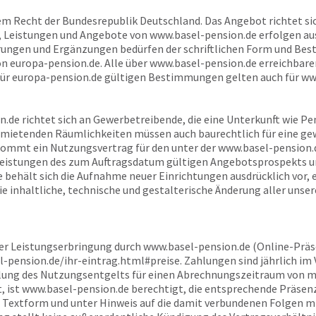
em Recht der Bundesrepublik Deutschland. Das Angebot richtet sic
, Leistungen und Angebote von
www.basel-pension.de
erfolgen aus
ngen und Ergänzungen bedürfen der schriftlichen Form und Best
von
europa-pension.de
. Alle über
www.basel-pension.de
erreichbaren
für
europa-pension.de
gültigen Bestimmungen gelten auch für
ww
n.de
richtet sich an Gewerbetreibende, die eine Unterkunft wie 
ermietenden Räumlichkeiten müssen auch baurechtlich für eine g
 kommt ein Nutzungsvertrag für den unter der
www.basel-pension.
 Leistungen des zum Auftragsdatum gültigen Angebotsprospekts 
e
behält sich die Aufnahme neuer Einrichtungen ausdrücklich vor,
ie inhaltliche, technische und gestalterische Änderung aller unse
der Leistungserbringung durch
www.basel-pension.de
(Online-Präse
l-pension.de
/ihr-eintrag.html#preise. Zahlungen sind jährlich im V
hlung des Nutzungsentgelts für einen Abrechnungszeitraum von m
, ist
www.basel-pension.de
berechtigt, die entsprechende Präsenz
Textform und unter Hinweis auf die damit verbundenen Folgen mit