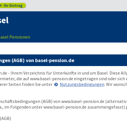
Ihr Eintrag

el
Basel Pensionen
ngen (AGB) von basel-pension.de
n.de
- Ihrem Verzeichnis für Unterkünfte in und um Basel. Diese 
rmieter, die auf
www.basel-pension.de
eingetragen sind oder sich d
rer Seiten finden Sie unter
Nutzungsbedingungen
. Wir wünsc
Geschäftsbedingungen (AGB) von
www.basel-pension.de
(alternativ
a., im Folgenden unter
www.basel-pension.de
zusammengefasst) g
 (AGB)