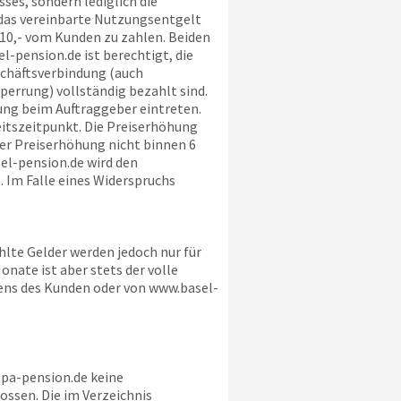
ses, sondern lediglich die
 das vereinbarte Nutzungsentgelt
 10,- vom Kunden zu zahlen. Beiden
l-pension.de
ist berechtigt, die
schäftsverbindung (auch
errung) vollständig bezahlt sind.
rung beim Auftraggeber eintreten.
itszeitpunkt. Die Preiserhöhung
der Preiserhöhung nicht binnen 6
el-pension.de
wird den
 Im Falle eines Widerspruchs
lte Gelder werden jedoch nur für
nate ist aber stets der volle
tens des Kunden oder von
www.basel-
pa-pension.de
keine
ssen. Die im Verzeichnis