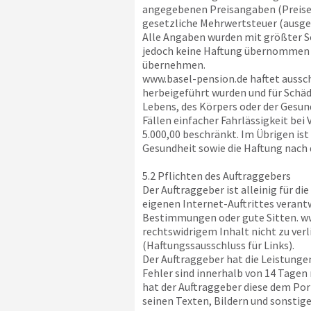
angegebenen Preisangaben (Preise ab
gesetzliche Mehrwertsteuer (ausg
Alle Angaben wurden mit größter S
jedoch keine Haftung übernommen w
übernehmen.
www.basel-pension.de
haftet aussch
herbeigeführt wurden und für Schäde
Lebens, des Körpers oder der Gesund
Fällen einfacher Fahrlässigkeit be
5.000,00 beschränkt. Im Übrigen ist
Gesundheit sowie die Haftung nach
5.2 Pflichten des Auftraggebers
Der Auftraggeber ist alleinig für di
eigenen Internet-Auftrittes verant
Bestimmungen oder gute Sitten.
ww
rechtswidrigem Inhalt nicht zu ver
(Haftungssausschluss für Links).
Der Auftraggeber hat die Leistunge
Fehler sind innerhalb von 14 Tagen 
hat der Auftraggeber diese dem Po
seinen Texten, Bildern und sonstige