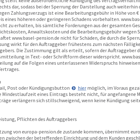
ng stellt keine außerordentliche Kündigung des Vertragsverhältnis
hts dar, sodass bei der Sperrung der Darstellung auch weiterhin
wegen Zahlungsverzugs ist eine Bearbeitungsgebühr in Höhe von €
is eines höheren oder geringeren Schadens vorbehalten.
www.base
cht zu erhalten, bis sämtliche Forderungen aus der gesamten Ge
ichtskosten, Anwaltskosten und die Bearbeitungsgebühr wegen Sp
haftet
www.basel-pension.de
nicht für Schäden, die durch die Sper
ung wirkt für den Auftraggeber frühestens zum nächsten Fälligke
ebers. Die Zustimmung gilt als erteilt, sofern der Auftraggeber 
tteilung in Text- oder Schriftform dieser widerspricht.
www.bas
ilung auf die Folgen eines unterlassenen Widerspruchs hinweisen.
Vertrages.
n
Mail, Post oder Kündigungsbutton
hier
möglich, im Voraus gezah
Mindestlaufzeit eines Eintrags besteht nicht, für angefangene Mo
rträge verlängern sich stillschweigend, wenn keine Kündigung sei
istung, Pflichten des Auftraggebers
utzung von
europa-pension.de
zustande kommen, übernimmt
euro
en zwischen der betreffenden Einrichtung und dem Kunden geschlo