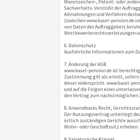
Warenzeichen-, Patent- oder andere
Sachverhalte. Verstößt der Auftragg
Abmahnungen und Verfahren deshalb
(zwischen
www.basel-pension.de
un
von Daten des Auftraggebers beruhe
Wettbewerbsrechtsverletzungen und
6. Datenschutz
Ausführliche Informationen zum Da
7. Änderung der AGB
www.basel-pension.de
ist berechti
Zustimmung gilt als erteilt, sofer
dieser widerspricht.
www.basel-pens
und auf die Folgen eines unterlass
den Vertrag zum nächstmöglichen Z
8. Anwendbares Recht, Gerichtssta
Der Nutzungsvertrag unterliegt deu
örtlich zuständigen Gerichte aussch
Wohn- oder Geschäftssitz erheben.
9. Salvatorische Klausel