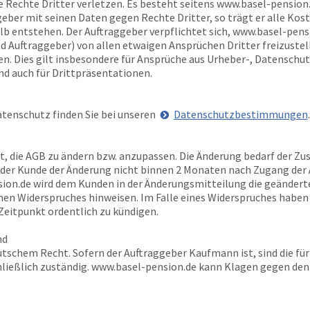
 Rechte Dritter verletzen. Es besteht seitens
www.basel-pension
eber mit seinen Daten gegen Rechte Dritter, so trägt er alle Kost
 entstehen. Der Auftraggeber verpflichtet sich,
www.basel-pens
d Auftraggeber) von allen etwaigen Ansprüchen Dritter freizustell
n. Dies gilt insbesondere für Ansprüche aus Urheber-, Datenschut
 auch für Drittpräsentationen.
tenschutz finden Sie bei unseren
Datenschutzbestimmungen
.
gt, die AGB zu ändern bzw. anzupassen. Die Änderung bedarf der Z
n der Kunde der Änderung nicht binnen 2 Monaten nach Zugang de
ion.de
wird dem Kunden in der Änderungsmitteilung die geänderte
enen Widerspruches hinweisen. Im Falle eines Widerspruches haben
eitpunkt ordentlich zu kündigen.
nd
tschem Recht. Sofern der Auftraggeber Kaufmann ist, sind die für
ließlich zuständig.
www.basel-pension.de
kann Klagen gegen den 