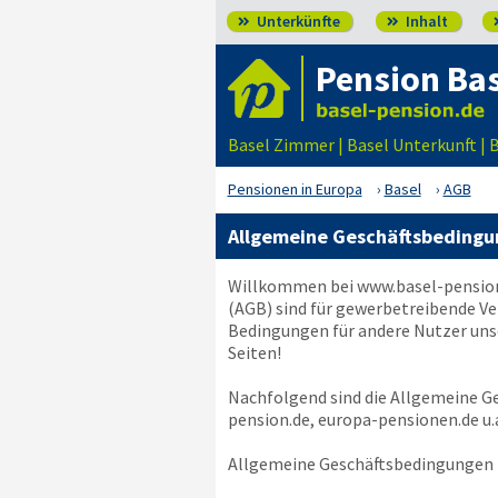
Unterkünfte
Inhalt


Pension Bas
Basel Zimmer | Basel Unterkunft | 
Pensionen in Europa
Basel
AGB
Allgemeine Geschäftsbedingu
Willkommen bei
www.basel-pensio
(AGB) sind für gewerbetreibende Ve
Bedingungen für andere Nutzer unse
Seiten!
Nachfolgend sind die Allgemeine 
pension.de, europa-pensionen.de
u.
Allgemeine Geschäftsbedingungen