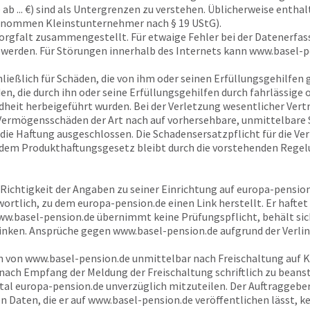
 ... €) sind als Untergrenzen zu verstehen. Üblicherweise enthal
enommen Kleinstunternehmer nach § 19 UStG).
orgfalt zusammengestellt. Für etwaige Fehler bei der Datenerfa
erden. Für Störungen innerhalb des Internets kann
www.basel-p
ließlich für Schäden, die von ihm oder seinen Erfüllungsgehilfen 
n, die durch ihn oder seine Erfüllungsgehilfen durch fahrlässige 
heit herbeigeführt wurden. Bei der Verletzung wesentlicher Vertr
i Vermögensschäden der Art nach auf vorhersehbare, unmittelbare 
 die Haftung ausgeschlossen. Die Schadensersatzpflicht für die V
 dem Produkthaftungsgesetz bleibt durch die vorstehenden Regelu
e Richtigkeit der Angaben zu seiner Einrichtung auf
europa-pension
wortlich, zu dem
europa-pension.de
einen Link herstellt. Er hafte
w.basel-pension.de
übernimmt keine Prüfungspflicht, behält sich
linken. Ansprüche gegen
www.basel-pension.de
aufgrund der Verli
n von
www.basel-pension.de
unmittelbar nach Freischaltung auf K
nach Empfang der Meldung der Freischaltung schriftlich zu beanst
rtal
europa-pension.de
unverzüglich mitzuteilen. Der Auftraggeb
n Daten, die er auf
www.basel-pension.de
veröffentlichen lässt, k