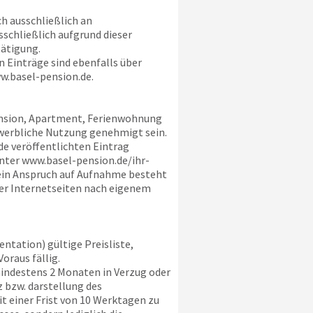
h ausschließlich an
schließlich aufgrund dieser
ätigung.
 Einträge sind ebenfalls über
w.basel-pension.de
.
Pension, Apartment, Ferienwohnung
ewerbliche Nutzung genehmigt sein.
de
veröffentlichten Eintrag
unter
www.basel-pension.de
/ihr-
 ein Anspruch auf Aufnahme besteht
rer Internetseiten nach eigenem
ntation) gültige Preisliste,
oraus fällig.
indestens 2 Monaten in Verzug oder
 bzw. darstellung des
 einer Frist von 10 Werktagen zu