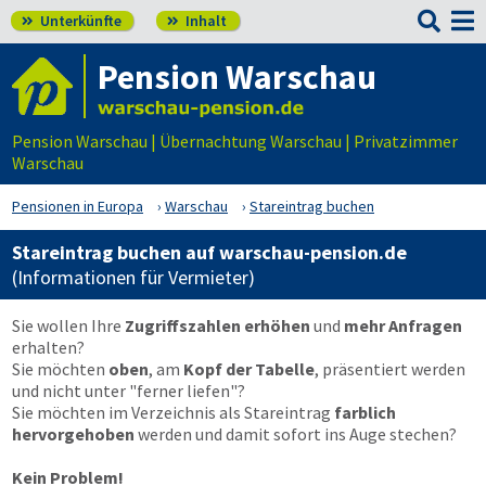

Unterkünfte
Inhalt


Pension Warschau
Pension Warschau | Übernachtung Warschau | Privatzimmer
Warschau
Pensionen in Europa
Warschau
Stareintrag buchen
Stareintrag buchen auf warschau-pension.de
(Informationen für Vermieter)
Sie wollen Ihre
Zugriffszahlen erhöhen
und
mehr Anfragen
erhalten?
Sie möchten
oben
, am
Kopf der Tabelle
, präsentiert werden
und nicht unter "ferner liefen"?
Sie möchten im Verzeichnis als Stareintrag
farblich
hervorgehoben
werden und damit sofort ins Auge stechen?
Kein Problem!