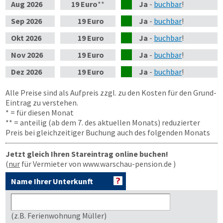
Aug
2026
19 Euro
**
Ja
-
buchbar
!
Sep
2026
19 Euro
Ja
-
buchbar
!
Okt
2026
19 Euro
Ja
-
buchbar
!
Nov
2026
19 Euro
Ja
-
buchbar
!
Dez
2026
19 Euro
Ja
-
buchbar
!
Alle Preise sind als Aufpreis zzgl. zu den Kosten für den Grund-
Eintrag zu verstehen.
* = für diesen Monat
** = anteilig (ab dem 7. des aktuellen Monats) reduzierter
Preis bei gleichzeitiger Buchung auch des folgenden Monats
Jetzt gleich Ihren Stareintrag online buchen!
(
nur
für Vermieter von www.warschau-pension.de )
Name Ihrer Unterkunft
(z.B. Ferienwohnung Müller)