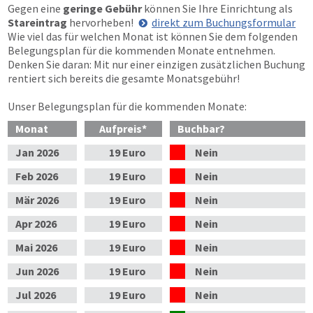
Gegen eine
geringe Gebühr
können Sie Ihre Einrichtung als
Stareintrag
hervorheben!
direkt zum Buchungsformular
Wie viel das für welchen Monat ist können Sie dem folgenden
Belegungsplan für die kommenden Monate entnehmen.
Denken Sie daran: Mit nur einer einzigen zusätzlichen Buchung
rentiert sich bereits die gesamte Monatsgebühr!
Unser Belegungsplan für die kommenden Monate:
Monat
Aufpreis
*
Buchbar?
Jan
2026
19 Euro
Nein
Feb
2026
19 Euro
Nein
Mär
2026
19 Euro
Nein
Apr
2026
19 Euro
Nein
Mai
2026
19 Euro
Nein
Jun
2026
19 Euro
Nein
Jul
2026
19 Euro
Nein