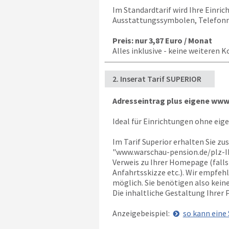
Im Standardtarif wird Ihre Einric
Ausstattungssymbolen, Telefonn
Preis: nur 3,87 Euro / Monat
Alles inklusive - keine weiteren K
2. Inserat Tarif SUPERIOR
Adresseintrag plus eigene www-
Ideal für Einrichtungen ohne eig
Im Tarif Superior erhalten Sie zu
"
www.warschau-pension.de
/plz-I
Verweis zu Ihrer Homepage (fall
Anfahrtsskizze etc.). Wir empfehl
möglich. Sie benötigen also kei
Die inhaltliche Gestaltung Ihrer
Anzeigebeispiel:
so kann eine