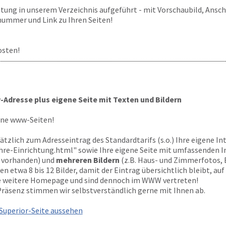
htung in unserem Verzeichnis aufgeführt - mit Vorschaubild, Anschr
ummer und Link zu Ihren Seiten!
osten!
Adresse plus eigene Seite mit Texten und Bildern
ene www-Seiten!
sätzlich zum Adresseintrag des Standardtarifs (s.o.) Ihre eigene I
hre-Einrichtung.html" sowie Ihre eigene Seite mit umfassenden I
s vorhanden) und
mehreren Bildern
(z.B. Haus- und Zimmerfotos, 
en etwa 8 bis 12 Bilder, damit der Eintrag übersichtlich bleibt, a
ne weitere Homepage und sind dennoch im WWW vertreten!
 Präsenz stimmen wir selbstverständlich gerne mit Ihnen ab.
 Superior-Seite aussehen