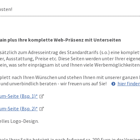
osten!
ain plus Ihre komplette Web-Präsenz mit Unterseiten
sätzlich zum Adresseintrag des Standardtarifs (s.o.) eine komple
er, Ausstattung, Preise etc. Diese Seiten werden unter Ihrer eige
ein, was sehr einprägsam ist und Ihnen viele Werbemöglichkeiten 
plett nach Ihren Wünschen und stehen Ihnen mit unserer ganzen 
 und unverbindlich beraten - wir freuen uns auf Sie!
hier finde
ium-Seite (Bsp. 1)*
ium-Seite (Bsp. 2)*
uelles Logo-Design.
le Ihrer Seite beträgt je nach Aufwand ca. 200 Euro in der Versio