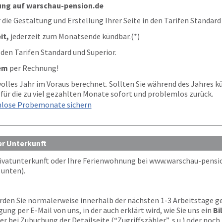
ung auf warschau-pension.de
 die Gestaltung und Erstellung Ihrer Seite in den Tarifen Standard
it,
jederzeit zum Monatsende kündbar.(*)
 den Tarifen Standard und Superior.
em
per Rechnung!
 volles Jahr im Voraus berechnet. Sollten Sie während des Jahres k
für die zu viel gezahlten Monate sofort und problemlos zurück.
nlose Probemonate sichern
er Unterkunft
rivatunterkunft oder Ihre Ferienwohnung bei
www.warschau-pensi
unten).
den Sie normalerweise innerhalb der nächsten 1-3 Arbeitstage gel
gung per E-Mail von uns, in der auch erklärt wird, wie Sie uns ein
Bi
er bei Zubuchung der Detailseite (“Zugriffszähler”, s.u.) oder noch