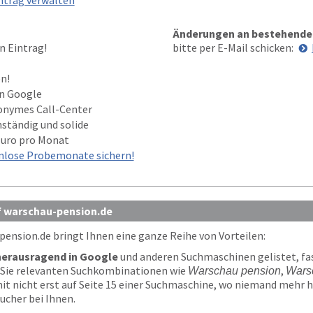
ntrag verwalten
Änderungen an bestehende
n Eintrag!
bitte per E-Mail schicken:
n!
in Google
onymes Call-Center
nständig und solide
Euro pro Monat
nlose Probemonate sichern!
uf warschau-pension.de
pension.de
bringt Ihnen eine ganze Reihe von Vorteilen:
herausragend in Google
und anderen Suchmaschinen gelistet, fas
r Sie relevanten Suchkombinationen wie
,
Warschau pension
Warsc
it nicht erst auf Seite 15 einer Suchmaschine, wo niemand mehr hi
sucher bei Ihnen.