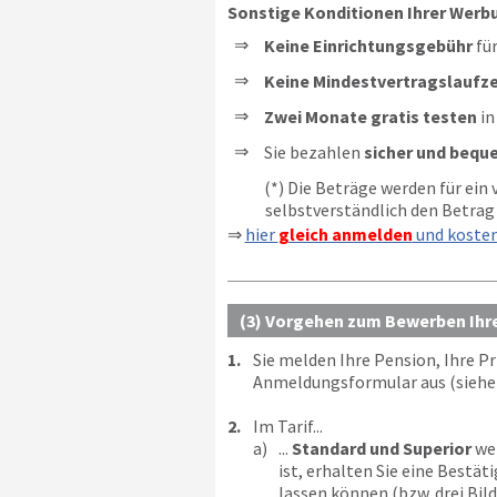
Sonstige Konditionen Ihrer Werb
Keine Einrichtungsgebühr
für
Keine Mindestvertragslaufze
Zwei Monate gratis testen
in
Sie bezahlen
sicher und bequ
(*) Die Beträge werden für ein
selbstverständlich den Betrag 
⇒
hier
gleich anmelden
und koste
(3) Vorgehen zum Bewerben Ihr
1.
Sie melden Ihre Pension, Ihre P
Anmeldungsformular aus (siehe 
2.
Im Tarif...
a)
...
Standard und Superior
wer
ist, erhalten Sie eine Bestäti
lassen können (bzw. drei Bild