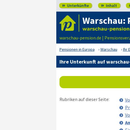
Unterkünfte
Inhalt


Warschau: 
warschau-pension.de | Pensionsverz
Pensionen in Europa
Warschau
Ihr 
Ihre Unterkunft auf warschau
Rubriken auf dieser Seite:
Vo
Pr
Vo
An