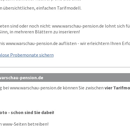
m übersichtlichen, einfachen Tarifmodell.
reten sind oder noch nicht:
www.warschau-pension.de
lohnt sich fü
inn, in mehreren Blättern zu inserieren!
nis
www.warschau-pension.de
auflisten - wir erleichtern Ihren Erfo
nlose Probemonate sichern
 warschau-pension.de
g bei
www.warschau-pension.de
können Sie zwischen
vier Tarifm
oto - schon sind Sie dabei!
en www-Seiten betreiben!