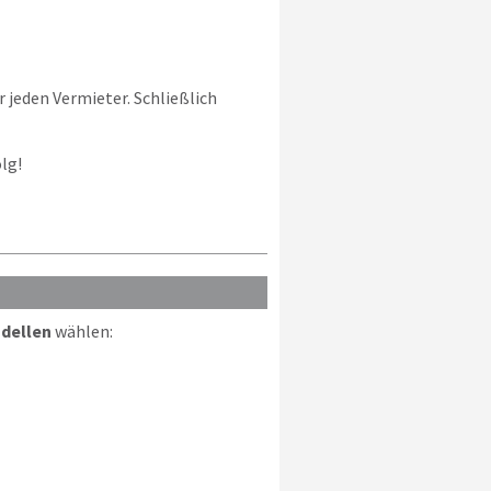
r jeden Vermieter. Schließlich
lg!
odellen
wählen: