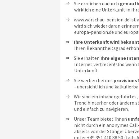
Sie erreichen dadurch
genau Ih
wirklich eine Unterkunft in Ihr
www.warschau-pension.de ist a
wird sich wieder daran erinner
europa-pension.de und europa
Ihre Unterkunft wird bekann
Ihren Bekanntheitsgrad erhöhe
Sie erhalten
Ihre eigene Inte
Internet vertreten! Und wenn S
Unterkunft.
Sie werben bei uns
provisionsf
- übersichtlich und kalkulierba
Wir sind ein inhabergeführtes,
Trend hinterher oder ändern st
und einfach zu navigieren.
Unser Team bietet Ihnen
umfa
nicht durch ein anonymes Call
abseits von der Stange! Überze
unter
+49 351 410 88 50
(falls 