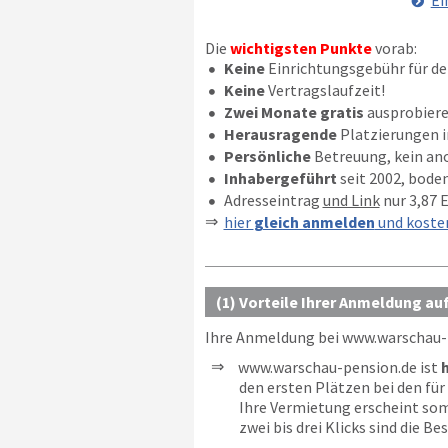
Ei
Die
wichtigsten Punkte
vorab:
Keine
Einrichtungsgebühr für de
Keine
Vertragslaufzeit!
Zwei Monate gratis
ausprobiere
Herausragende
Platzierungen 
Persönliche
Betreuung, kein an
Inhabergeführt
seit 2002, bode
Adresseintrag
und Link
nur 3,87 
hier
gleich anmelden
und koste
(1) Vorteile Ihrer Anmeldung a
Ihre Anmeldung bei
www.warschau-
www.warschau-pension.de ist
den ersten Plätzen bei den fü
Ihre Vermietung erscheint som
zwei bis drei Klicks sind die Be