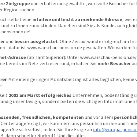
re Zielgruppe
und erhalten ausgewählte, wertvolle Besucher für 
er Region suchen.
uch selbst eine
intuitive und leicht zu merkende Adresse
; wer e
n und zu Ihnen zurückfinden. Daneben sind Sie als Kunde auch glei
-pensionen.de!
ter
und
besser ausgelastet
. Ohne Zeitaufwand erfolgreich im Int
n - dafür ist www.warschau-pension.de geschaffen. Wir werben für
rnet-Adresse
(ab Tarif Superior): Unter www.warschau-pension.de/
ie bereits im Netz vertreten sind, erhalten Sie
mehr Besucher
auf
rei
! Mit einem geringen Monatsbeitrag ist alles beglichen, keine 
r!
 seit
2002 am Markt erfolgreiches
Unternehmen, bodenständig und
ändig unser Design, sondern bieten die wichtigen Informationen f
ssenden, freundlichen, kompetenten
und vor allem
persönlich
-Center abgefertigt, wir kümmern uns persönlich um Sie und find
ugen Sie sich selbst, indem Sie Ihre Frage an
info@europa-pensio
AB, dann schneller Rückruf). Und dies alles