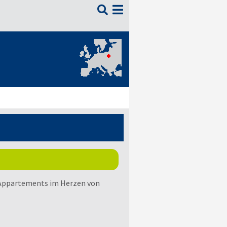

 Appartements im Herzen von