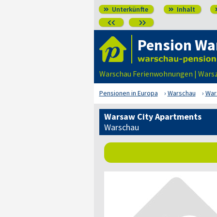
Unterkünfte
Inhalt




Pension Wa
Warschau Ferienwohnungen | Wars
Pensionen in Europa
Warschau
War
Warsaw City Apartments
Warschau