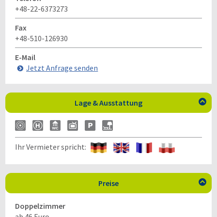
+48-22-6373273
Fax
+48-510-126930
E-Mail
Jetzt Anfrage senden
Lage & Ausstattung

Ihr Vermieter spricht:
Preise

Doppelzimmer
ab 46 Euro