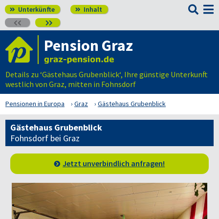

Unterkünfte
Inhalt




Pension Graz
Details zu ‘Gästehaus Grubenblick‘, Ihre günstige Unterkunft
westlich von Graz, mitten in Fohnsdorf
Pensionen in Europa
Graz
Gästehaus Grubenblick
Gästehaus Grubenblick
Fohnsdorf bei Graz
Jetzt unverbindlich anfragen!