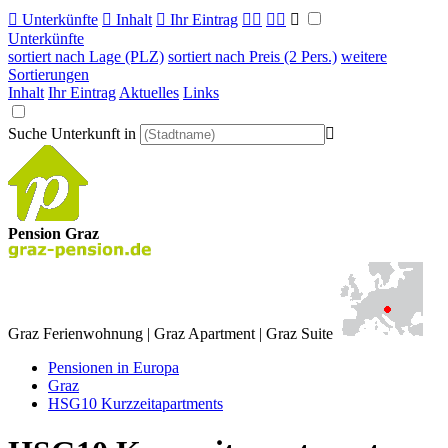

Unterkünfte

Inhalt

Ihr Eintrag



Unterkünfte
sortiert nach Lage (PLZ)
sortiert nach Preis (2 Pers.)
weitere
Sortierungen
Inhalt
Ihr Eintrag
Aktuelles
Links
Suche Unterkunft in

Pension Graz
Graz Ferienwohnung | Graz Apartment | Graz Suite
Pensionen in Europa
Graz
HSG10 Kurzzeitapartments