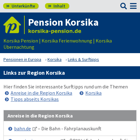

Unterkünfte
Inhalt


Pension Korsika
Korsika Pension | Korsika Ferienwohnung | Korsika
Übernachtung
Pensionen in Europa
Korsika
Links & Surftipps
Links zur Region Korsika
Hier finden Sie interessante Surftipps rund um die Themen
Anreise in die Region Korsika
Korsika
Tipps abseits Korsikas
Anreise in die Region Korsika
bahn.de
– Die Bahn - Fahrplanauskunft