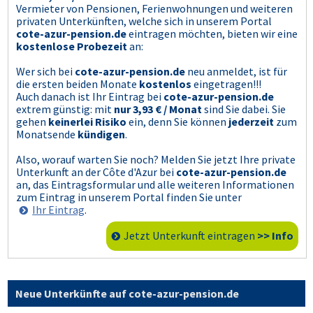
Vermieter von Pensionen, Ferienwohnungen und weiteren
privaten Unterkünften, welche sich in unserem Portal
cote-azur-pension.de
eintragen möchten, bieten wir eine
kostenlose Probezeit
an:
Wer sich bei
cote-azur-pension.de
neu anmeldet, ist für
die ersten beiden Monate
kostenlos
eingetragen!!!
Auch danach ist Ihr Eintrag bei
cote-azur-pension.de
extrem günstig: mit
nur 3,93 € / Monat
sind Sie dabei. Sie
gehen
keinerlei Risiko
ein, denn Sie können
jederzeit
zum
Monatsende
kündigen
.
Also, worauf warten Sie noch? Melden Sie jetzt Ihre private
Unterkunft an der Côte d'Azur bei
cote-azur-pension.de
an, das Eintragsformular und alle weiteren Informationen
zum Eintrag in unserem Portal finden Sie unter
Ihr Eintrag
.
Jetzt Unterkunft eintragen
>> Info
Neue Unterkünfte auf cote-azur-pension.de