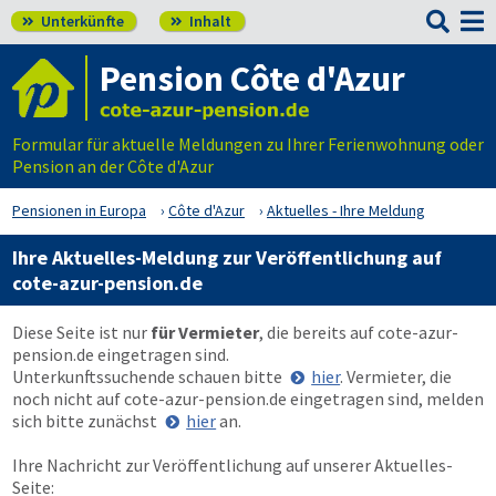

Unterkünfte
Inhalt


Pension Côte d'Azur
Formular für aktuelle Meldungen zu Ihrer Ferienwohnung oder
Pension an der Côte d'Azur
Pensionen in Europa
Côte d'Azur
Aktuelles - Ihre Meldung
Ihre Aktuelles-Meldung zur Veröffentlichung auf
cote-azur-pension.de
Diese Seite ist nur
für Vermieter
, die bereits auf
cote-azur-
pension.de
eingetragen sind.
Unterkunftssuchende schauen bitte
hier
. Vermieter, die
noch nicht auf
cote-azur-pension.de
eingetragen sind, melden
sich bitte zunächst
hier
an.
Ihre Nachricht zur Veröffentlichung auf unserer Aktuelles-
Seite: