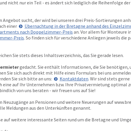
nd nicht nur ein Teil - es ändert sich lediglich die Reihenfolge de
 Angebot sucht, der wird bei unseren drei Preis-Sortierungen anh
ach einer
Übernachtung in der Bretagne anhand des Einzelzim
artments nach Doppelzimmer-Preis
an. Vor allem für Monteure i
immer-Preis
. So finden sich für verschiedene Anliegen jeweils di
ichen Sie stets dieses Inhaltsverzeichnis, das Sie gerade lesen.
ermieter
gedacht. Sie enthält Informationen, die Sie benötigen, 
 Sie sich auch direkt mit Hilfe eines Formulars bei uns anmelden
den Sie sich bitte an uns:
Kontaktdaten
. Wir sind stets gern
ich eine auf Ihr Unternehmen bzw. Ihre Privatvermietung optimal 
indlich von uns beraten - wir freuen uns auf Sie!
ten Neuzugänge an Pensionen und weitere Neuerungen auf
www.bre
elle Meldungen aus den Unterkünften genannt.
se auf weitere interessante Seiten rund um die Bretagne und Umg