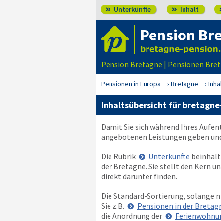
Unterkünfte
Inhalt


Pension Br
Pension Bretagne | Pensionen Bre
Pensionen in Europa
Bretagne
Inha
Inhaltsübersicht für bretagne
Damit Sie sich während Ihres Aufen
angebotenen Leistungen geben und 
Die Rubrik
Unterkünfte
beinhalt
der Bretagne. Sie stellt den Kern u
direkt darunter finden.
Die Standard-Sortierung, solange n
Sie z.B.
Pensionen in der Bretag
die Anordnung der
Ferienwohnun