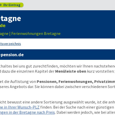
Ihr Eintrag

etagne
tagne | Ferienwohnungen Bretagne
ltsverzeichnis
-pension.de
thaltes bei uns gut zurechtfinden, möchten wir Ihnen nachstehen
dazu die einzelnen Kapitel der
Menüleiste oben
kurz vorstellen:
et die Auflistung von
Pensionen, Ferienwohnungen, Privatzimm
nseres Angebots dar. Sie können dabei zwischen verschiedenen Sort
icht bewusst eine andere Sortierung ausgewählt wurde, ist die an
ne in Ihrer Wunsch-PLZ
finden. Bei der Suche nach einer günstige
gen in der Bretagne nach Preis
. Dabei werden jedoch, wie bei alle