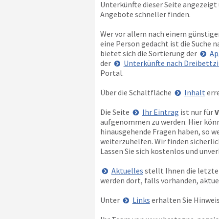
Unterkünfte dieser Seite angezeigt u
Angebote schneller finden.
Wer vor allem nach einem günstigen
eine Person gedacht ist die Suche n
bietet sich die Sortierung der
Ap
der
Unterkünfte nach Dreibettz
Portal.
Über die Schaltfläche
Inhalt
erre
Die Seite
Ihr Eintrag
ist nur für
V
aufgenommen zu werden. Hier können
hinausgehende Fragen haben, so wen
weiterzuhelfen. Wir finden sicherl
Lassen Sie sich kostenlos und unverb
Aktuelles
stellt Ihnen die letz
werden dort, falls vorhanden, aktu
Unter
Links
erhalten Sie Hinwei