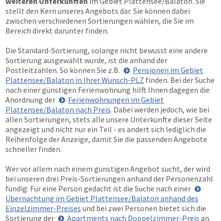
weiteren Unterkünften
im Gebiet Plattensee/Balaton. Sie
stellt den Kern unseres Angebots dar. Sie können dabei
zwischen verschiedenen Sortierungen wählen, die Sie im
Bereich direkt darunter finden.
Die Standard-Sortierung, solange nicht bewusst eine andere
Sortierung ausgewählt wurde, ist die anhand der
Postleitzahlen. So können Sie z.B.
Pensionen im Gebiet
Plattensee/Balaton in Ihrer Wunsch-PLZ
finden. Bei der Suche
nach einer günstigen Ferienwohnung hilft Ihnen dagegen die
Anordnung der
Ferienwohnungen im Gebiet
Plattensee/Balaton nach Preis
. Dabei werden jedoch, wie bei
allen Sortierungen, stets alle unsere Unterkünfte dieser Seite
angezeigt und nicht nur ein Teil - es ändert sich lediglich die
Reihenfolge der Anzeige, damit Sie die passenden Angebote
schneller finden.
Wer vor allem nach einem günstigen Angebot sucht, der wird
bei unseren drei Preis-Sortierungen anhand der Personenzahl
fündig: Für eine Person gedacht ist die Suche nach einer
Übernachtung im Gebiet Plattensee/Balaton anhand des
Einzelzimmer-Preises
und bei zwei Personen bietet sich die
Sortierung der
Apartments nach Doppelzimmer-Preis
an.