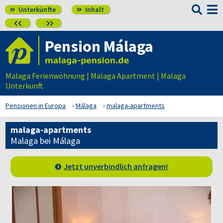

Unterkünfte
Inhalt




Pension Málaga
Malaga Ferienwohnung | Malaga Apartment | Malaga
Unterkunft
Pensionen in Europa
Málaga
malaga-apartments
malaga-apartments
Malaga bei Málaga
Jetzt unverbindlich anfragen!