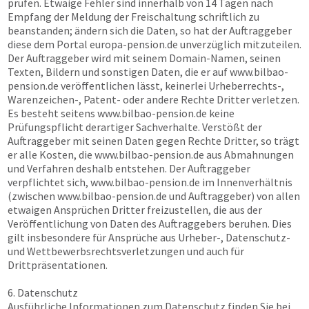
prüfen. Etwaige Fehler sind innerhalb von 14 Tagen nach
Empfang der Meldung der Freischaltung schriftlich zu
beanstanden; ändern sich die Daten, so hat der Auftraggeber
diese dem Portal
europa-pension.de
unverzüglich mitzuteilen.
Der Auftraggeber wird mit seinem Domain-Namen, seinen
Texten, Bildern und sonstigen Daten, die er auf
www.bilbao-
pension.de
veröffentlichen lässt, keinerlei Urheberrechts-,
Warenzeichen-, Patent- oder andere Rechte Dritter verletzen.
Es besteht seitens
www.bilbao-pension.de
keine
Prüfungspflicht derartiger Sachverhalte. Verstößt der
Auftraggeber mit seinen Daten gegen Rechte Dritter, so trägt
er alle Kosten, die
www.bilbao-pension.de
aus Abmahnungen
und Verfahren deshalb entstehen. Der Auftraggeber
verpflichtet sich,
www.bilbao-pension.de
im Innenverhältnis
(zwischen
www.bilbao-pension.de
und Auftraggeber) von allen
etwaigen Ansprüchen Dritter freizustellen, die aus der
Veröffentlichung von Daten des Auftraggebers beruhen. Dies
gilt insbesondere für Ansprüche aus Urheber-, Datenschutz-
und Wettbewerbsrechtsverletzungen und auch für
Drittpräsentationen.
6. Datenschutz
Ausführliche Informationen zum Datenschutz finden Sie bei