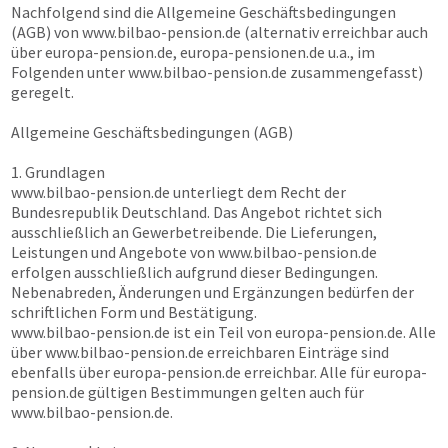
Nachfolgend sind die Allgemeine Geschäftsbedingungen
(AGB) von
www.bilbao-pension.de
(alternativ erreichbar auch
über
europa-pension.de, europa-pensionen.de
u.a., im
Folgenden unter
www.bilbao-pension.de
zusammengefasst)
geregelt.
Allgemeine Geschäftsbedingungen (AGB)
1. Grundlagen
www.bilbao-pension.de
unterliegt dem Recht der
Bundesrepublik Deutschland. Das Angebot richtet sich
ausschließlich an Gewerbetreibende. Die Lieferungen,
Leistungen und Angebote von
www.bilbao-pension.de
erfolgen ausschließlich aufgrund dieser Bedingungen.
Nebenabreden, Änderungen und Ergänzungen bedürfen der
schriftlichen Form und Bestätigung.
www.bilbao-pension.de
ist ein Teil von
europa-pension.de
. Alle
über
www.bilbao-pension.de
erreichbaren Einträge sind
ebenfalls über
europa-pension.de
erreichbar. Alle für
europa-
pension.de
gültigen Bestimmungen gelten auch für
www.bilbao-pension.de
.