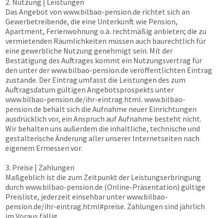
2. Nutzung | Leistungen
Das Angebot von
www.bilbao-pension.de
richtet sich an
Gewerbetreibende, die eine Unterkunft wie Pension,
Apartment, Ferienwohnung o.ä. rechtmäßig anbieten; die zu
vermietenden Räumlichkeiten müssen auch baurechtlich für
eine gewerbliche Nutzung genehmigt sein. Mit der
Bestätigung des Auftrages kommt ein Nutzungsvertrag für
den unter der
www.bilbao-pension.de
veröffentlichten Eintrag
zustande. Der Eintrag umfasst die Leistungen des zum
Auftragsdatum gültigen Angebotsprospekts unter
www.bilbao-pension.de
/ihr-eintrag.html.
www.bilbao-
pension.de
behält sich die Aufnahme neuer Einrichtungen
ausdrücklich vor, ein Anspruch auf Aufnahme besteht nicht.
Wir behalten uns außerdem die inhaltliche, technische und
gestalterische Änderung aller unserer Internetseiten nach
eigenem Ermessen vor.
3. Preise | Zahlungen
Maßgeblich ist die zum Zeitpunkt der Leistungserbringung
durch
www.bilbao-pension.de
(Online-Präsentation) gültige
Preisliste, jederzeit einsehbar unter
www.bilbao-
pension.de
/ihr-eintrag.html#preise. Zahlungen sind jährlich
im Voraus fällig.