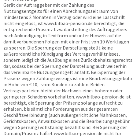
Gerät der Auftraggeber mit der Zahlung des
Nutzungsentgelts für einen Abrechnungszeitraum von
mindestens 2 Monaten in Verzug oder wird eine Lastschrift
nicht eingelöst, ist
www.bilbao-pension.de
berechtigt, die
entsprechende Präsenz bzw. darstellung des Auftraggebers
nach Ankündigung in Textform und unter Hinweis auf die
damit verbundenen Folgen mit einer Frist von 10 Werktagen
zu sperren. Die Sperrung der Darstellung stellt keine
außerordentliche Kündigung des Vertragsverhältnisses,
sondern lediglich die Ausübung eines Zurückbehaltungsrechts
dar, sodass bei der Sperrung der Darstellung auch weiterhin
das vereinbarte Nutzungsentgelt anfällt. Bei Sperrung der
Präsenz wegen Zahlungsverzugs ist eine Bearbeitungsgebühr
in Höhe von € 10,- vom Kunden zu zahlen. Beiden
Vertragsparteien bleibt der Nachweis eines höheren oder
geringeren Schadens vorbehalten.
www.bilbao-pension.de
ist
berechtigt, die Sperrung der Präsenz solange aufrecht zu
erhalten, bis sämtliche Forderungen aus der gesamten
Geschäftsverbindung (auch außergerichtliche Mahnkosten,
Gerichtskosten, Anwaltskosten und die Bearbeitungsgebühr
wegen Sperrung) vollständig bezahlt sind. Bei Sperrung der
Domain/Präsenz haftet
www.bilbao-pension.de
nicht für