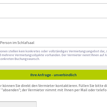
& Person im Schlafsaal
tionen stellen kein konkretes oder vollständiges Vermietungsangebot dar, 
nd mehrere Vermietungsobjekte vorhanden. Der Vermieter nennt Ihnen auf A
n konkreten Buchungswunsch.
Ihre Anfrage - unverbindlich
önnen Sie direkt den Vermieter kontaktieren. Füllen Sie bitte die
f "absenden"; der Vermieter nimmt mit Ihnen per Mail oder telefo