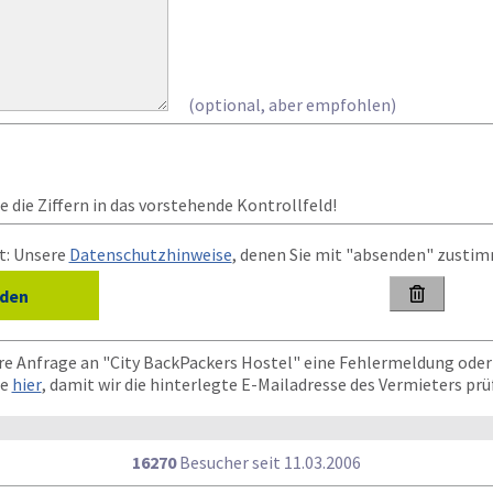
(optional, aber empfohlen)
 die Ziffern in das vorstehende Kontrollfeld!
t: Unsere
Datenschutzhinweise
, denen Sie mit "absenden" zusti

re Anfrage an "City BackPackers Hostel" eine Fehlermeldung oder
te
hier
, damit wir die hinterlegte E-Mailadresse des Vermieters pr
16270
Besucher seit
1
1.0
3.2
0
0
6