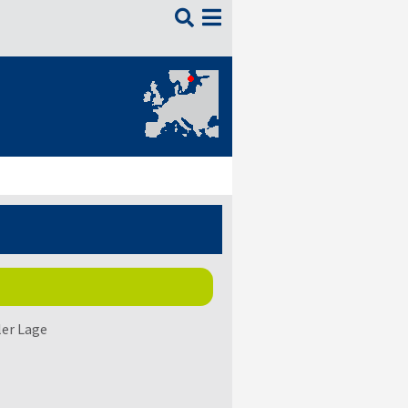

ler Lage