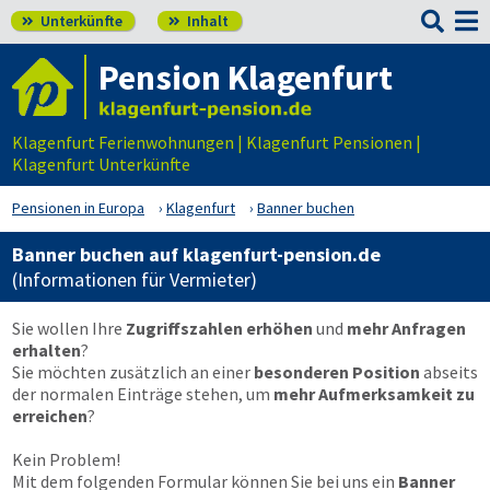

Unterkünfte
Inhalt


Pension Klagenfurt
Klagenfurt Ferienwohnungen | Klagenfurt Pensionen |
Klagenfurt Unterkünfte
Pensionen in Europa
Klagenfurt
Banner buchen
Banner buchen auf klagenfurt-pension.de
(Informationen für Vermieter)
Sie wollen Ihre
Zugriffszahlen erhöhen
und
mehr Anfragen
erhalten
?
Sie möchten zusätzlich an einer
besonderen Position
abseits
der normalen Einträge stehen, um
mehr Aufmerksamkeit zu
erreichen
?
Kein Problem!
Mit dem folgenden Formular können Sie bei uns ein
Banner