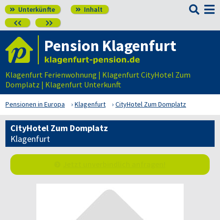

Unterkünfte
Inhalt




Pension Klagenfurt
Klagenfurt Ferienwohnung | Klagenfurt CityHotel Zum
Domplatz | Klagenfurt Unterkunft
Pensionen in Europa
Klagenfurt
CityHotel Zum Domplatz
CityHotel Zum Domplatz
Klagenfurt
Jetzt unverbindlich anfragen!