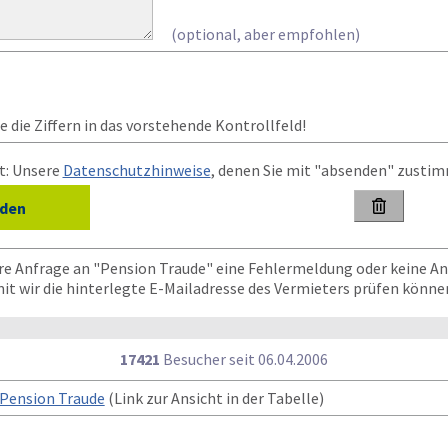
(optional, aber empfohlen)
 die Ziffern in das vorstehende Kontrollfeld!
t: Unsere
Datenschutzhinweise
, denen Sie mit "absenden" zusti

hre Anfrage an "Pension Traude" eine Fehlermeldung oder keine A
mit wir die hinterlegte E-Mailadresse des Vermieters prüfen könne
17421
Besucher seit
0
6.0
4.2
0
0
6
Pension Traude
(Link zur Ansicht in der Tabelle)