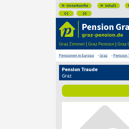
Unterkünfte
Inhalt




Pension Gr
Graz Zimmer | Graz Pension | Graz
Pensionen in Europa
Graz
Pension 
Pension Traude
Graz