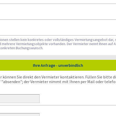
tionen stellen kein konkretes oder vollständiges Vermietungsangebot dar, 
nd mehrere Vermietungsobjekte vorhanden. Der Vermieter nennt Ihnen auf A
n konkreten Buchungswunsch.
Ihre Anfrage - unverbindlich
önnen Sie direkt den Vermieter kontaktieren. Füllen Sie bitte die
f "absenden"; der Vermieter nimmt mit Ihnen per Mail oder telefo